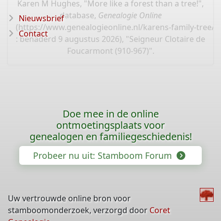
Karen M Hughes, "More like a forest than a tree!",
database,
Genealogie Online
Nieuwsbrief
(
https://www.genealogieonline.nl/karens-family-tree/
Contact
: benaderd 9 augustus 2026), "Seigneur Clotaire de
Foucarmont (910-967)".
Doe mee in de online
ontmoetingsplaats voor
genealogen en familiegeschiedenis!
Probeer nu uit: Stamboom Forum
Uw vertrouwde online bron voor
stamboomonderzoek, verzorgd door
Coret