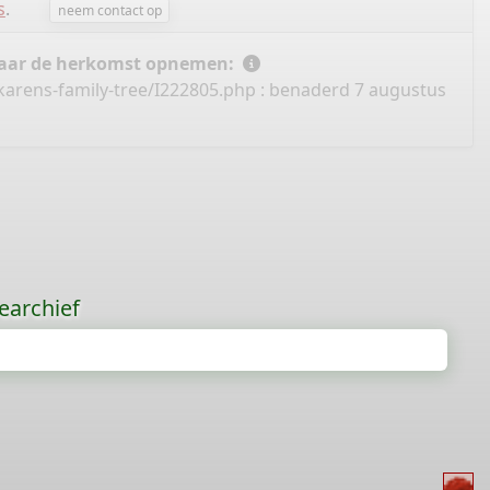
s
.
neem contact op
 naar de herkomst opnemen:
karens-family-tree/I222805.php
: benaderd 7 augustus
earchief