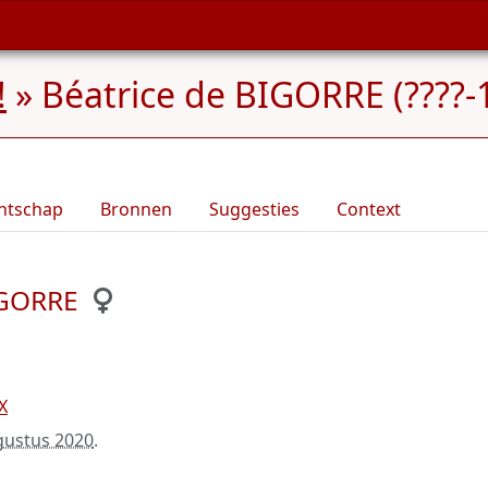
!
»
Béatrice de BIGORRE (????-
ntschap
Bronnen
Suggesties
Context
IGORRE
X
gustus 2020
.