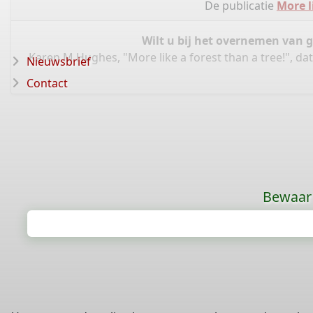
De publicatie
More l
Wilt u bij het overnemen van 
Karen M Hughes, "More like a forest than a tree!", da
Nieuwsbrief
Contact
Bewaar 