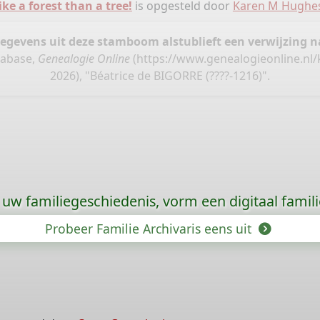
ike a forest than a tree!
is opgesteld door
Karen M Hughe
gegevens uit deze stamboom alstublieft een verwijzing
tabase,
Genealogie Online
(
https://www.genealogieonline.nl/
2026), "Béatrice de BIGORRE (????-1216)".
uw familiegeschiedenis, vorm een digitaal famili
Probeer Familie Archivaris eens uit