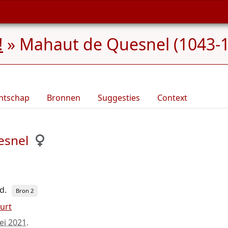
!
»
Mahaut de Quesnel (1043-
ntschap
Bronnen
Suggesties
Context
esnel
d.
Bron 2
urt
ei 2021
.