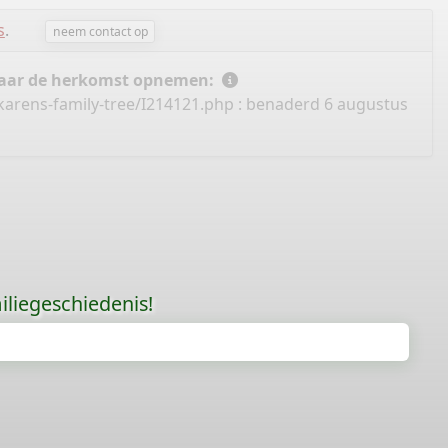
s
.
neem contact op
 naar de herkomst opnemen:
karens-family-tree/I214121.php
: benaderd 6 augustus
liegeschiedenis!