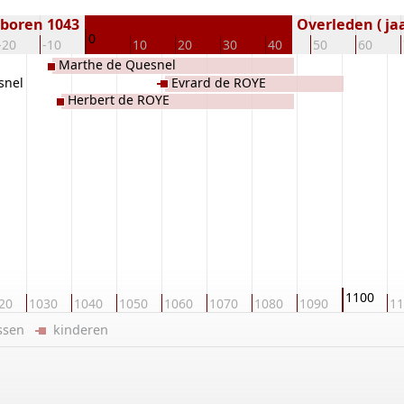
boren 1043
Overleden ( jaa
0
-20
-10
10
20
30
40
50
60
Marthe de Quesnel
snel
Evrard de ROYE
Herbert de ROYE
1100
20
1030
1040
1050
1060
1070
1080
1090
11
ussen
kinderen