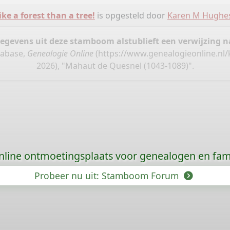
ike a forest than a tree!
is opgesteld door
Karen M Hughe
gegevens uit deze stamboom alstublieft een verwijzing
tabase,
Genealogie Online
(
https://www.genealogieonline.nl/
2026), "Mahaut de Quesnel (1043-1089)".
nline ontmoetingsplaats voor genealogen en fami
Probeer nu uit: Stamboom Forum