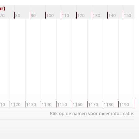
r)
70
80
90
100
110
120
130
140
150
1
10
1120
1130
1140
1150
1160
1170
1180
1190
Klik op de namen voor meer informatie.