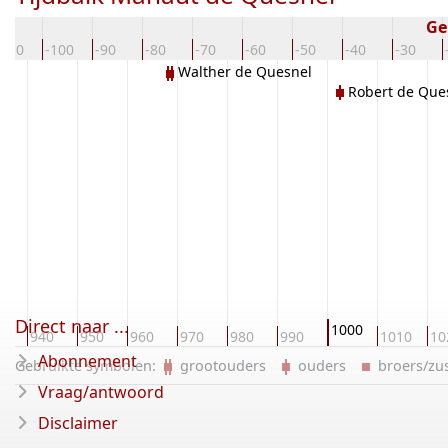
Ge
-110
-100
-90
-80
-70
-60
-50
-40
-30
Walther de Quesnel
Robert de Que
Direct naar ...
1000
0
940
950
960
970
980
990
1010
10
Abonnement
Gebruikte symbolen:
grootouders
ouders
broers/z
Vraag/antwoord
Disclaimer