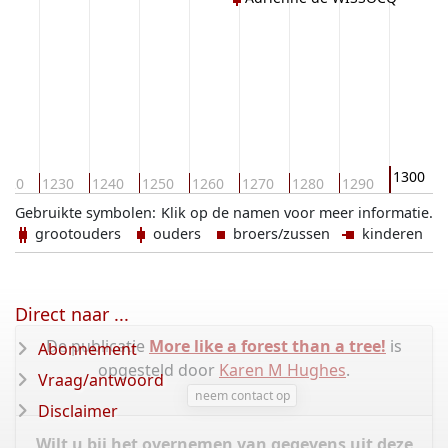
1300
220
1230
1240
1250
1260
1270
1280
1290
Gebruikte symbolen:
Klik op de namen voor meer informatie.
grootouders
ouders
broers/zussen
kinderen
Direct naar ...
De publicatie
More like a forest than a tree!
is
Abonnement
opgesteld door
Karen M Hughes
.
Vraag/antwoord
neem contact op
Disclaimer
Wilt u bij het overnemen van gegevens uit deze