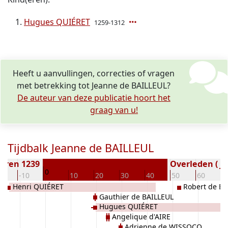
Hugues QUIÉRET
1259-1312
Heeft u aanvullingen, correcties of vragen
met betrekking tot Jeanne de BAILLEUL?
De auteur van deze publicatie hoort het
graag van u!
Tijdbalk Jeanne de BAILLEUL
oren 1239
Overleden ( ja
0
20
-10
10
20
30
40
50
60
7
Henri QUIÉRET
Robert de BA
Gauthier de BAILLEUL
Hugues QUIÉRET
Angelique d'AIRE
Adrienne de WISSOCQ