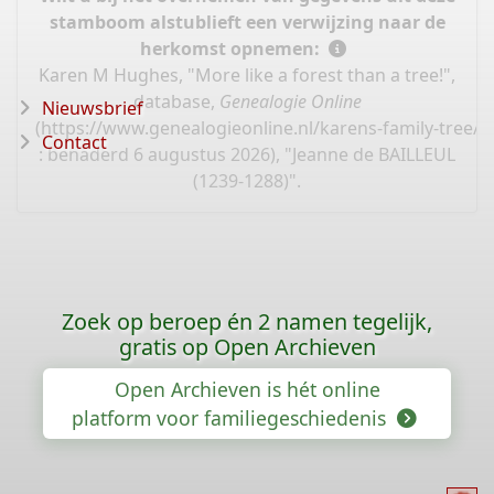
stamboom alstublieft een verwijzing naar de
herkomst opnemen:
Karen M Hughes, "More like a forest than a tree!",
database,
Genealogie Online
Nieuwsbrief
(
https://www.genealogieonline.nl/karens-family-tree/
Contact
: benaderd 6 augustus 2026), "Jeanne de BAILLEUL
(1239-1288)".
Zoek op beroep én 2 namen tegelijk,
gratis op Open Archieven
Open Archieven is hét online
platform voor familiegeschiedenis