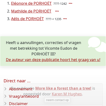
Eléonore de PORHOËT
????-1242
Mathilde de PORHOËT
Aélis de PORHOËT
????-< 1235
Heeft u aanvullingen, correcties of vragen
met betrekking tot Vicomte Eudon de
PORHOËT III?
De auteur van deze publicatie hoort het graag van u!
Direct naar ...
De publicatie
More like a forest than a tree!
is
Abonnement
opgesteld door
Karen M Hughes
.
Vraag/antwoord
neem contact op
Disclaimer