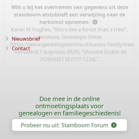
Wilt u bij het overnemen van gegevens uit deze
stamboom alstublieft een verwijzing naar de
herkomst opnemen:
Karen M Hughes, "More like a forest than a tree!",
database,
Genealogie Online
Nieuwsbrief
(
https://www.genealogieonline.nl/karens-family-tree/
Contact
: benaderd 7 augustus 2026), "Vicomte Eudon de
PORHOËT III (????-1234)".
Doe mee in de online
ontmoetingsplaats voor
genealogen en familiegeschiedenis!
Probeer nu uit: Stamboom Forum