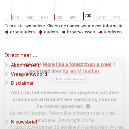
700
40
650
660
670
680
690
710
720
Gebruikte symbolen:
Klik op de namen voor meer informatie.
grootouders
ouders
broers/zussen
kinderen
Direct naar ...
De publicatie
More like a forest than a tree!
is
Abonnement
opgesteld door
Karen M Hughes
.
Vraag/antwoord
neem contact op
Disclaimer
Wilt u bij het overnemen van gegevens uit deze
stamboom alstublieft een verwijzing naar de
herkomst opnemen:
Karen M Hughes, "More like a forest than a tree!",
database,
Genealogie Online
Nieuwsbrief
(
https://www.genealogieonline.nl/karens-family-tree/