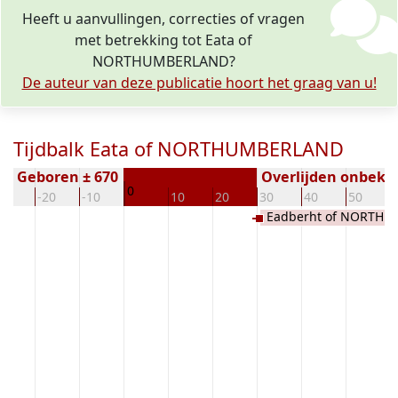
Heeft u aanvullingen, correcties of vragen
met betrekking tot Eata of
NORTHUMBERLAND?
De auteur van deze publicatie hoort het graag van u!
Tijdbalk Eata of NORTHUMBERLAND
Geboren ± 670
Overlijden onbeke
0
30
-20
-10
10
20
30
40
50
Eadberht of NORTH