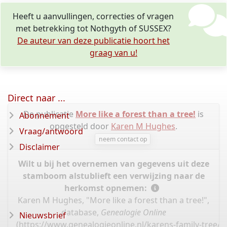
Heeft u aanvullingen, correcties of vragen
met betrekking tot Nothgyth of SUSSEX?
De auteur van deze publicatie hoort het
graag van u!
Direct naar ...
De publicatie
More like a forest than a tree!
is
Abonnement
opgesteld door
Karen M Hughes
.
Vraag/antwoord
neem contact op
Disclaimer
Wilt u bij het overnemen van gegevens uit deze
stamboom alstublieft een verwijzing naar de
herkomst opnemen:
Karen M Hughes, "More like a forest than a tree!",
database,
Genealogie Online
Nieuwsbrief
(
https://www.genealogieonline.nl/karens-family-tree/