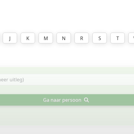
J
K
M
N
R
S
T
Ga naar persoon