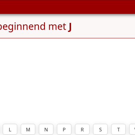
beginnend met
J
L
M
N
P
R
S
T