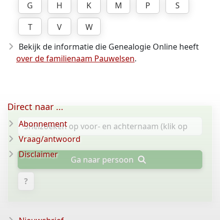
G
H
K
M
P
S
T
V
W
Bekijk de informatie die Genealogie Online heeft
over de familienaam Pauwelsen
.
Direct naar ...
Abonnement
Vraag/antwoord
Disclaimer
Ga naar persoon
?