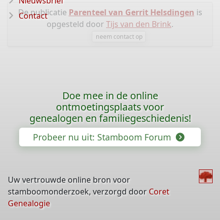
Nieuwsbrief
De publicatie
Parenteel van Gerrit Helsdingen
is
Contact
opgesteld door
Tijs van den Brink
.
neem contact op
Doe mee in de online
ontmoetingsplaats voor
genealogen en familiegeschiedenis!
Probeer nu uit: Stamboom Forum
Uw vertrouwde online bron voor
stamboomonderzoek, verzorgd door
Coret
Genealogie