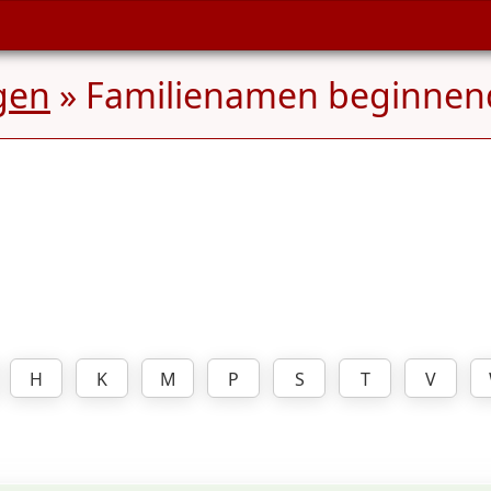
gen
» Familienamen beginne
H
K
M
P
S
T
V