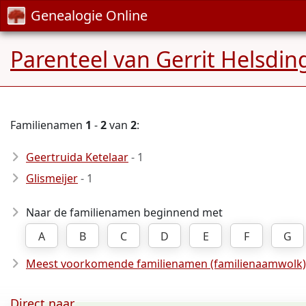
Genealogie Online
Parenteel van Gerrit Helsdin
Familienamen
1
-
2
van
2
:
Geertruida Ketelaar
- 1
Glismeijer
- 1
Naar de familienamen beginnend met
A
B
C
D
E
F
G
Meest voorkomende familienamen (familienaamwolk)
Direct naar ...