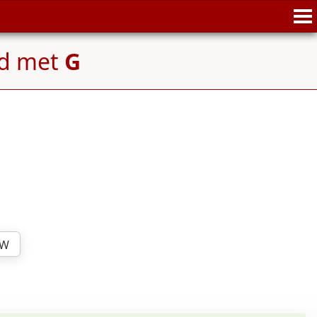
nd met
G
W