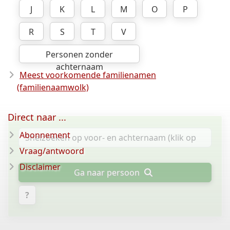
J
K
L
M
O
P
R
S
T
V
Personen zonder
achternaam
Meest voorkomende familienamen
(familienaamwolk)
Direct naar ...
Abonnement
Vraag/antwoord
Disclaimer
Ga naar persoon
?