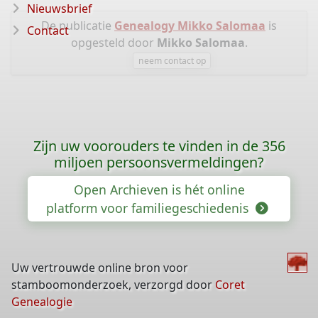
Nieuwsbrief
De publicatie
Genealogy Mikko Salomaa
is
Contact
opgesteld door
Mikko Salomaa
.
neem contact op
Zijn uw voorouders te vinden in de 356
miljoen persoonsvermeldingen?
Open Archieven is hét online
platform voor familiegeschiedenis
Uw vertrouwde online bron voor
stamboomonderzoek, verzorgd door
Coret
Genealogie