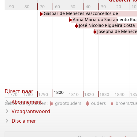
0
-90
-80
-70
-60
-50
-40
-30
-20
-10
Gaspar de Menezes Vasconcellos de
Anna Maria do Sacramento Rigu
Drumond
José Nicolao Rigueira Costa
Josepha de Meneze
Drumond
Direct naar ...
1800
0
1770
1780
1790
1810
1820
1830
1840
18
Abonnement
Gebruikte symbolen:
grootouders
ouders
broers/z
Vraag/antwoord
Disclaimer