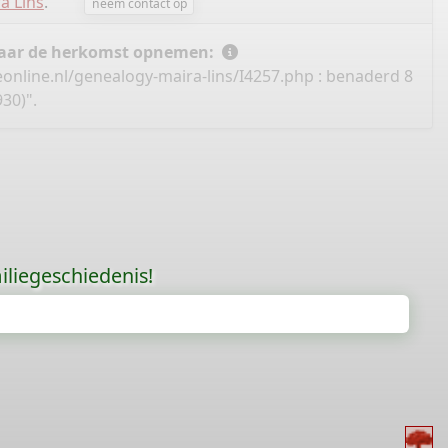
a Lins
.
neem contact op
 naar de herkomst opnemen:
online.nl/genealogy-maira-lins/I4257.php
: benaderd 8
30)".
liegeschiedenis!