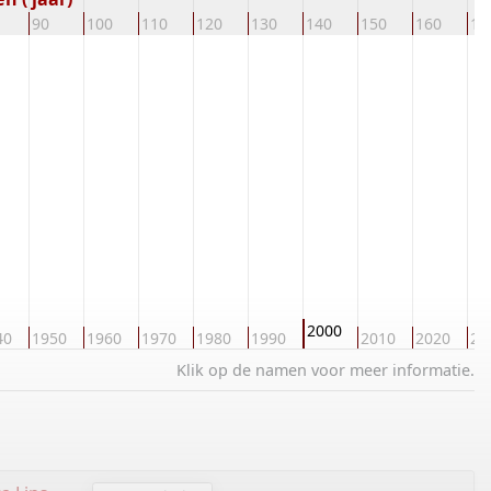
90
100
110
120
130
140
150
160
17
2000
40
1950
1960
1970
1980
1990
2010
2020
20
Klik op de namen voor meer informatie.