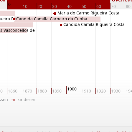
0
10
20
30
40
50
60
70
80
Maria do Carmo Rigueira Costa
eira Pinto
Candida Camilla Carneiro da Cunha
Candida Camila Rigueira Costa
s Vasconcellos de
1900
50
1860
1870
1880
1890
1910
1920
1930
19
ussen
kinderen