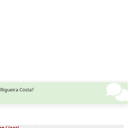
 Rigueira Costa?
n ( jaar)