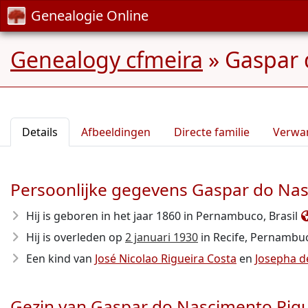
Genealogie Online
Genealogy cfmeira
»
Gaspar 
Details
Afbeeldingen
Directe familie
Verwa
Persoonlijke gegevens Gaspar do Nas
Hij is geboren in het jaar 1860
in Pernambuco, Brasil
Hij is overleden op
2 januari 1930
in Recife, Pernambuc
Een kind van
José Nicolao Rigueira Costa
en
Josepha d
Gezin van Gaspar do Nascimento Rigu