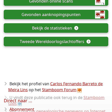
Gevonden online scans
Gevonden aanknopingspunten
Bekijk de statistieken
Tweede Wereldoorlogslachtoffers
Bekijk het profiel van
Carlos Fernando Barreto de
Meira Lins
op het
Stamboom Forum
U vindt deze publicatie ook terug in de
Stamboom
Direct naar ...
Gids
Abonnement
Wilt u ook uw genealogische gegevens op Internet