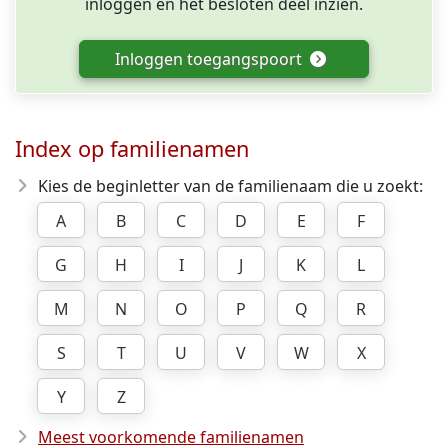
inloggen en het besloten deel inzien.
Inloggen toegangspoort
Index op familienamen
Kies de beginletter van de familienaam die u zoekt:
A
B
C
D
E
F
G
H
I
J
K
L
M
N
O
P
Q
R
S
T
U
V
W
X
Y
Z
Meest voorkomende familienamen