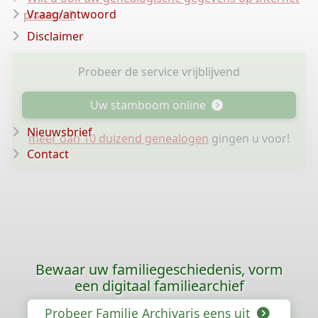
Vraag/antwoord
plaatsen?
Disclaimer
Probeer de service vrijblijvend
Uw stamboom online
Nieuwsbrief
meer dan 10 duizend genealogen
gingen u voor!
Contact
Bewaar uw familiegeschiedenis, vorm
een digitaal familiearchief
Probeer Familie Archivaris eens uit