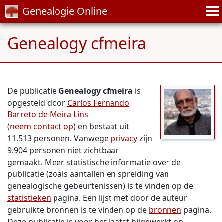
Genealogie Online
Genealogy cfmeira
De publicatie
Genealogy cfmeira
is
opgesteld door
Carlos Fernando
Barreto de Meira Lins
(
neem contact op
) en bestaat uit
11.513 personen. Vanwege
privacy
zijn
9.904 personen niet zichtbaar
gemaakt. Meer statistische informatie over de
publicatie (zoals aantallen en spreiding van
genealogische gebeurtenissen) is te vinden op de
statistieken
pagina. Een lijst met door de auteur
gebruikte bronnen is te vinden op de
bronnen
pagina.
Deze publicatie is voor het laatst bijgewerkt op