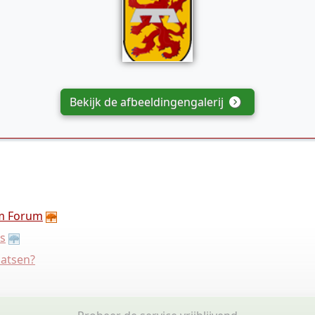
Bekijk de afbeeldingengalerij
m Forum
s
aatsen?