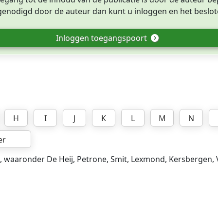
tgenodigd door de auteur dan kunt u inloggen en het beslote
Inloggen toegangspoort
H
I
J
K
L
M
N
er
, waaronder De Heij, Petrone, Smit, Lexmond, Kersbergen, Va