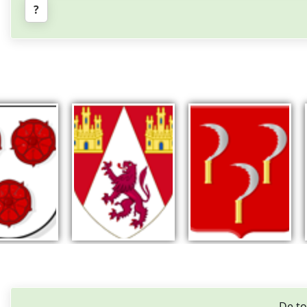
?
De to