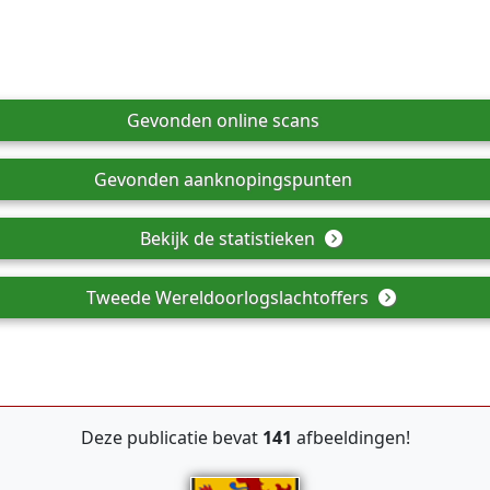
Gevonden online scans
Gevonden aanknopingspunten
Bekijk de statistieken
Tweede Wereldoorlogslachtoffers
Deze publicatie bevat
141
afbeeldingen!