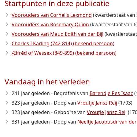
Startpunten in deze publicatie
Voorouders van Cornelis Lexmond
(kwartierstaat van 
Voorouders van Rosemary Quinn
(kwartierstaat van 6
Voorouders van Maud Edith van der Bijl
(kwartierstaat
Charles I Karling (742-814) (bekend persoon)
Ælfrēd of Wessex (849-899) (bekend persoon)
Vandaag in het verleden
241 jaar geleden - Begrafenis van
Barendje Pes Isaac
(
323 jaar geleden - Doop van
Vroutje Jansz Reij
(1703)
323 jaar geleden - Geboorte van
Vroutje Jansz Reij
(170
331 jaar geleden - Doop van
Neeltje Jacobusdr van de