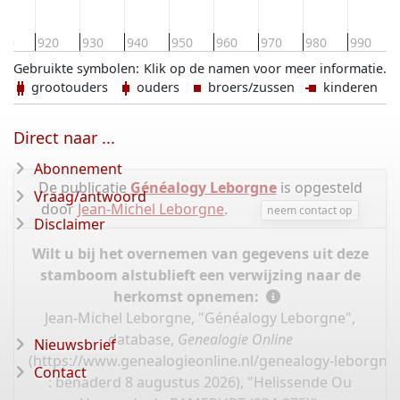
10
920
930
940
950
960
970
980
990
Gebruikte symbolen:
Klik op de namen voor meer informatie.
grootouders
ouders
broers/zussen
kinderen
Direct naar ...
Abonnement
De publicatie
Généalogy Leborgne
is opgesteld
Vraag/antwoord
door
Jean-Michel Leborgne
.
neem contact op
Disclaimer
Wilt u bij het overnemen van gegevens uit deze
stamboom alstublieft een verwijzing naar de
herkomst opnemen:
Jean-Michel Leborgne, "Généalogy Leborgne",
database,
Genealogie Online
Nieuwsbrief
(
https://www.genealogieonline.nl/genealogy-leborgne
Contact
: benaderd 8 augustus 2026), "Helissende Ou