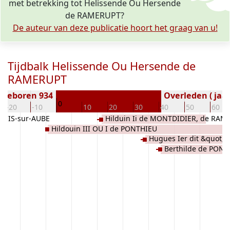
met betrekking tot Helissende Ou Hersende
de RAMERUPT?
De auteur van deze publicatie hoort het graag van u!
Tijdbalk Helissende Ou Hersende de
RAMERUPT
Geboren 934
Overleden ( jaar
0
-20
-10
10
20
30
40
50
60
ARCIS-sur-AUBE
Hilduin Ii de MONTDIDIER, de RAM
Hildouin III OU I de PONTHIEU
Hugues Ier dit &quot;d
Berthilde de PONT
de PONTHIEU