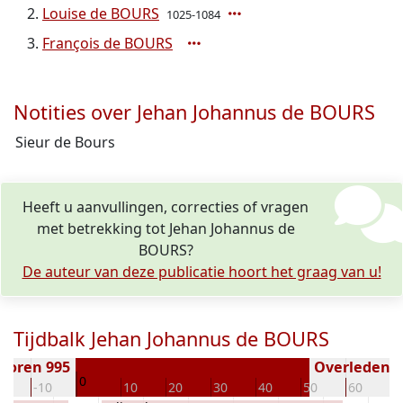
Louise de BOURS
1025-1084
François de BOURS
Notities over Jehan Johannus de BOURS
Sieur de Bours
Heeft u aanvullingen, correcties of vragen
met betrekking tot Jehan Johannus de
BOURS?
De auteur van deze publicatie hoort het graag van u!
Tijdbalk Jehan Johannus de BOURS
boren 995
Overleden ( 
0
20
-10
10
20
30
40
50
60
7