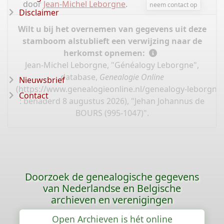
door
Jean-Michel Leborgne
.
neem contact op
Disclaimer
Wilt u bij het overnemen van gegevens uit deze
stamboom alstublieft een verwijzing naar de
herkomst opnemen:
Jean-Michel Leborgne, "Généalogy Leborgne",
database,
Genealogie Online
Nieuwsbrief
(
https://www.genealogieonline.nl/genealogy-leborgne
Contact
: benaderd 8 augustus 2026), "Jehan Johannus de
BOURS (995-1047)".
Doorzoek de genealogische gegevens
van Nederlandse en Belgische
archieven en verenigingen
Open Archieven is hét online