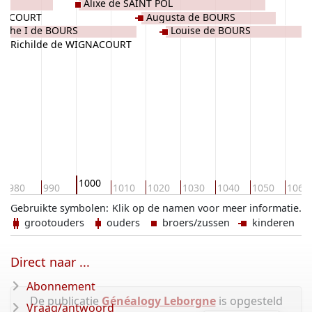
Alixe de SAINT POL
GNACOURT
Augusta de BOURS
ache I de BOURS
Louise de BOURS
Richilde de WIGNACOURT
1000
980
990
1010
1020
1030
1040
1050
1060
Gebruikte symbolen:
Klik op de namen voor meer informatie.
grootouders
ouders
broers/zussen
kinderen
Direct naar ...
Abonnement
De publicatie
Généalogy Leborgne
is opgesteld
Vraag/antwoord