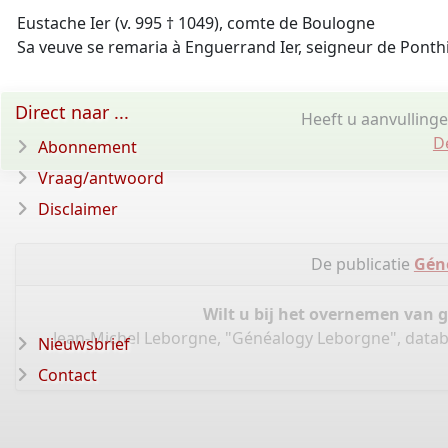
Eustache Ier (v. 995 † 1049), comte de Boulogne
Sa veuve se remaria à Enguerrand Ier, seigneur de Ponthie
Direct naar ...
Heeft u aanvullinge
D
Abonnement
Vraag/antwoord
Disclaimer
De publicatie
Gén
Wilt u bij het overnemen van 
Jean-Michel Leborgne, "Généalogy Leborgne", data
Nieuwsbrief
Contact