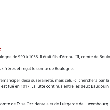
e
gne de 990 à 1033. Il était fils d'Arnoul III, comte de Boul
ux frères et reçut le comté de Boulogne.
s'émanciper desa suzeraineté, mais celui-ci cherchera par la
 est tué en 1017. La lutte continua entre les deux Baudoui
d, comte de Frise Occidentale et de Luitgarde de Luxembourg. I