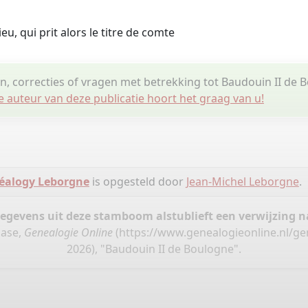
u, qui prit alors le titre de comte
n, correcties of vragen met betrekking tot Baudouin II de 
e auteur van deze publicatie hoort het graag van u!
éalogy Leborgne
is opgesteld door
Jean-Michel Leborgne
.
gegevens uit deze stamboom alstublieft een verwijzing
base,
Genealogie Online
(
https://www.genealogieonline.nl/g
2026), "Baudouin II de Boulogne".