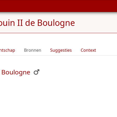
uin II de Boulogne
ntschap
Bronnen
Suggesties
Context
e Boulogne