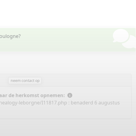
Boulogne?
neem contact op
 naar de herkomst opnemen:
enealogy-leborgne/I11817.php
: benaderd 6 augustus