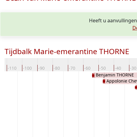
Heeft u aanvullinge
D
Tijdbalk Marie-emerantine THORNE
0
-110
-100
-90
-80
-70
-60
-50
-40
-30
Benjamin THORNE
Appolonie Che