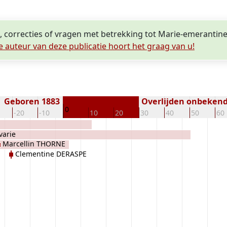
n, correcties of vragen met betrekking tot Marie-emeranti
e auteur van deze publicatie hoort het graag van u!
Geboren 1883
Overlijden onbeken
0
-20
-10
10
20
30
40
50
60
varie
Marcellin THORNE
Clementine DERASPE