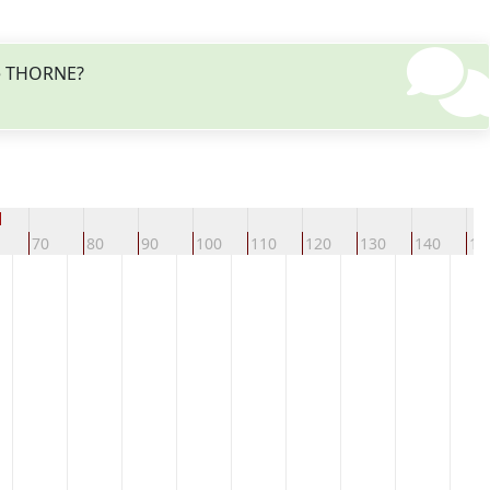
ne THORNE?
d
70
80
90
100
110
120
130
140
15