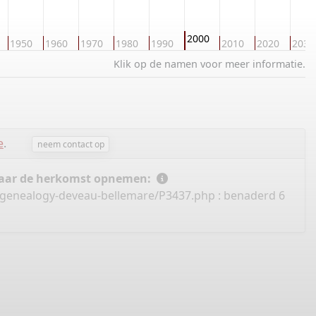
2000
1950
1960
1970
1980
1990
2010
2020
2030
Klik op de namen voor meer informatie.
e
.
neem contact op
 naar de herkomst opnemen:
l/genealogy-deveau-bellemare/P3437.php
: benaderd 6