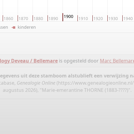
1900
1860
1870
1880
1890
1910
1920
1930
1940
ussen
kinderen
logy Deveau / Bellemare
is opgesteld door
Marc Bellemar
gegevens uit deze stamboom alstublieft een verwijzing
tabase,
Genealogie Online
(
https://www.genealogieonline.n
augustus 2026), "Marie-emerantine THORNE (1883-????)".