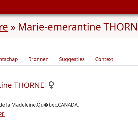
re
»
Marie-emerantine THORNE
ntschap
Bronnen
Suggesties
Context
ntine THORNE
de la Madeleine,Qu�bec,CANADA.
PE