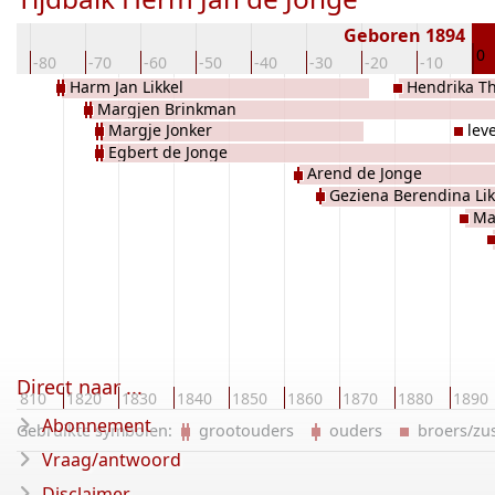
Geboren 1894
0
0
-80
-70
-60
-50
-40
-30
-20
-10
Harm Jan Likkel
Hendrika Th
Margjen Brinkman
Margje Jonker
lev
Egbert de Jonge
Arend de Jonge
Geziena Berendina Lik
Ma
Direct naar ...
1810
1820
1830
1840
1850
1860
1870
1880
1890
Abonnement
Gebruikte symbolen:
grootouders
ouders
broers/z
Vraag/antwoord
Disclaimer