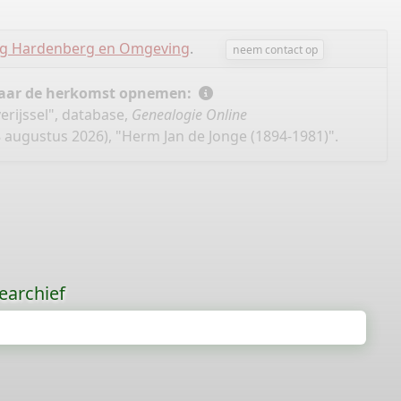
ing Hardenberg en Omgeving
.
neem contact op
 naar de herkomst opnemen:
rijssel", database,
Genealogie Online
 augustus 2026), "Herm Jan de Jonge (1894-1981)".
earchief