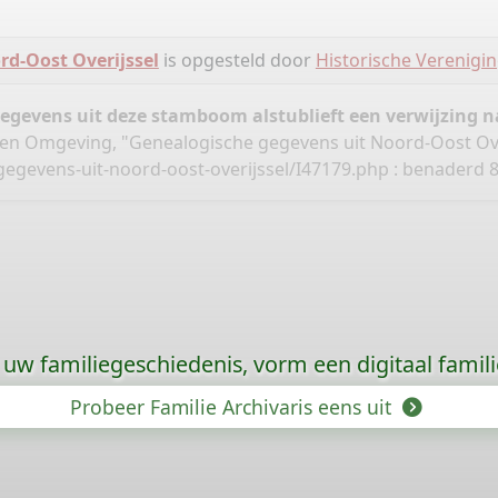
rd-Oost Overijssel
is opgesteld door
Historische Verenig
gegevens uit deze stamboom alstublieft een verwijzing
en Omgeving, "Genealogische gegevens uit Noord-Oost Ove
gegevens-uit-noord-oost-overijssel/I47179.php
: benaderd 8
uw familiegeschiedenis, vorm een digitaal famili
Probeer Familie Archivaris eens uit