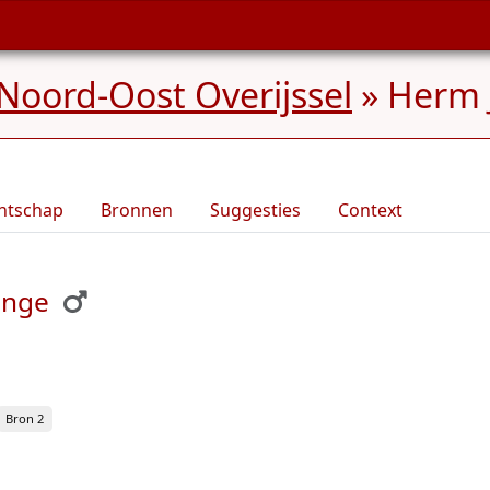
Noord-Oost Overijssel
»
Herm 
ntschap
Bronnen
Suggesties
Context
onge
Bron 2