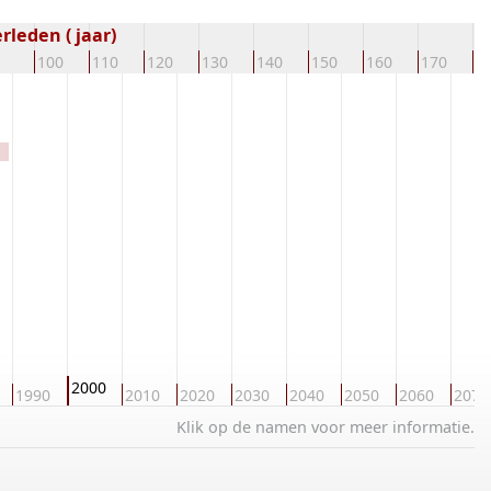
leden ( jaar)
100
110
120
130
140
150
160
170
1
2000
1990
2010
2020
2030
2040
2050
2060
2070
Klik op de namen voor meer informatie.