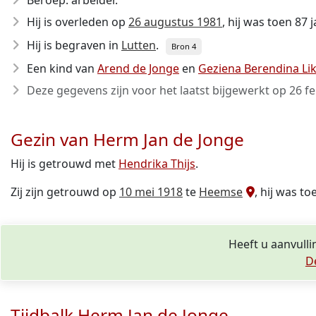
Beroep: arbeider.
Hij is overleden op
26 augustus 1981
, hij was toen 87 
Hij is begraven in
Lutten
.
Bron 4
Een kind van
Arend de Jonge
en
Geziena Berendina Lik
Deze gegevens zijn voor het laatst bijgewerkt op
26 f
Gezin van Herm Jan de Jonge
Hij is getrouwd met
Hendrika Thijs
.
Zij zijn getrouwd op
10 mei 1918
te
Heemse
, hij was to
Heeft u aanvulli
D
Tijdbalk Herm Jan de Jonge