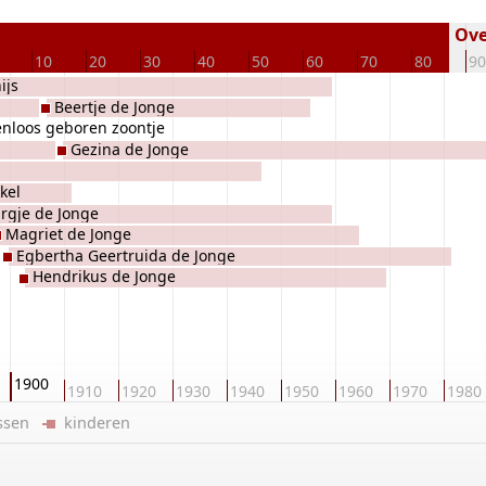
Over
10
20
30
40
50
60
70
80
90
ijs
Beertje de Jonge
enloos geboren zoontje
Gezina de Jonge
kel
rgje de Jonge
Magriet de Jonge
Egbertha Geertruida de Jonge
Hendrikus de Jonge
1900
1910
1920
1930
1940
1950
1960
1970
1980
ussen
kinderen