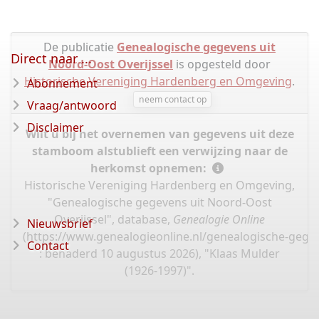
De publicatie
Genealogische gegevens uit
Direct naar ...
Noord-Oost Overijssel
is opgesteld door
Historische Vereniging Hardenberg en Omgeving
.
Abonnement
neem contact op
Vraag/antwoord
Disclaimer
Wilt u bij het overnemen van gegevens uit deze
stamboom alstublieft een verwijzing naar de
herkomst opnemen:
Historische Vereniging Hardenberg en Omgeving,
"Genealogische gegevens uit Noord-Oost
Overijssel", database,
Genealogie Online
Nieuwsbrief
(
https://www.genealogieonline.nl/genealogische-gegev
Contact
: benaderd 10 augustus 2026), "Klaas Mulder
(1926-1997)".