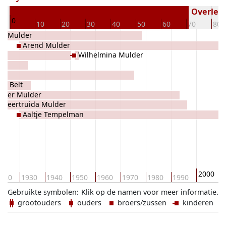
26
Overlede
0
10
20
30
40
50
60
70
80
rk Mulder
Arend Mulder
Wilhelmina Mulder
de Belt
ieter Mulder
Geertruida Mulder
Aaltje Tempelman
2000
920
1930
1940
1950
1960
1970
1980
1990
Gebruikte symbolen:
Klik op de namen voor meer informatie.
grootouders
ouders
broers/zussen
kinderen