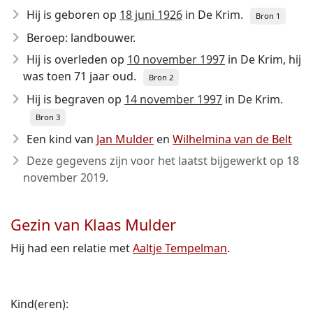
Hij is geboren op
18 juni 1926
in De Krim.
Bron 1
Beroep: landbouwer.
Hij is overleden op
10 november 1997
in De Krim, hij
was toen 71 jaar oud.
Bron 2
Hij is begraven op
14 november 1997
in De Krim.
Bron 3
Een kind van
Jan Mulder
en
Wilhelmina van de Belt
Deze gegevens zijn voor het laatst bijgewerkt op
18
november 2019
.
Gezin van Klaas Mulder
Hij had een relatie met
Aaltje Tempelman
.
Kind(eren):