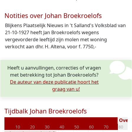
Notities over Johan Broekroelofs
Blijkens Plaatselijk Nieuws in 't Salland's Volksblad van
21-10-1927 heeft Jan Broekroelofs wegens
vergevorderde leeftijd zijn molen met woning
verkocht aan dhr. H. Altena, voor f. 7750,-
Heeft u aanvullingen, correcties of vragen
met betrekking tot Johan Broekroelofs?
De auteur van deze publicatie hoort het
graag van u!
Tijdbalk Johan Broekroelofs
Overl
0
10
20
30
40
50
60
70
80