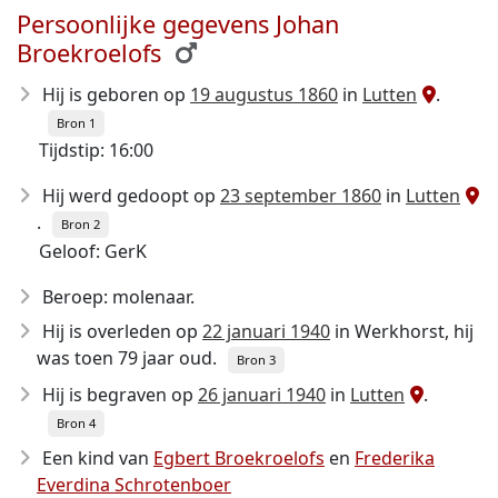
Persoonlijke gegevens Johan
Broekroelofs
Hij is geboren op
19 augustus 1860
in
Lutten
.
Bron 1
Tijdstip: 16:00
Hij werd gedoopt op
23 september 1860
in
Lutten
.
Bron 2
Geloof: GerK
Beroep: molenaar.
Hij is overleden op
22 januari 1940
in Werkhorst, hij
was toen 79 jaar oud.
Bron 3
Hij is begraven op
26 januari 1940
in
Lutten
.
Bron 4
Een kind van
Egbert Broekroelofs
en
Frederika
Everdina Schrotenboer