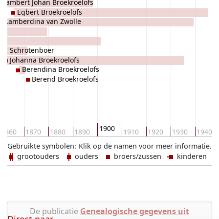
Lambert Johan Broekroelofs
Egbert Broekroelofs
Lamberdina van Zwolle
ina Schrotenboer
Johanna Broekroelofs
Berendina Broekroelofs
Berend Broekroelofs
1900
1860
1870
1880
1890
1910
1920
1930
1940
Gebruikte symbolen:
Klik op de namen voor meer informatie.
grootouders
ouders
broers/zussen
kinderen
De publicatie
Genealogische gegevens uit