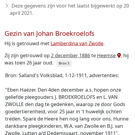
Deze gegevens zijn voor het laatst bijgewerkt op
20
april 2021
.
Gezin van Johan Broekroelofs
Hij is getrouwd met
Lamberdina van Zwolle
.
Zij zijn getrouwd op
2 december 1886
te
Heemse
, hij
was toen 26 jaar oud.
Bron 5
Bron: Salland's Volksblad, 1-12-1911, advertenties:
"Eben Haëzer. Den 4den december a.s. hopen onze
geliefde pleegouders J. BROEKROELOFS en L. VAN
ZWOLLE den dag te gedenken, waarop ze door Gods
goedertierenheid, voor 25 jaar in 't huwelijk ochten
treden. Spare de Heere hen nog lang voor ons. Hunne
dankbare pleegkinderen, W.A. van Zwolle en B.J. van
Zwolle. Lutten a/d Dedemsvaart, november 1911".