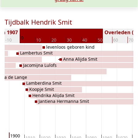
Tijdbalk Hendrik Smit
en 1907
Overleden ( j
0
-10
10
20
30
40
50
60
70
levenloos geboren kind
Lambertus Smit
Anna Alijda Smit
Jacomijna Lulofs
t
ijda de Lange
Lamberdina Smit
Koopje Smit
Hendrika Alijda Smit
Jantiena Hermanna Smit
1900
90
1910
1920
1930
1940
1950
1960
1970
19