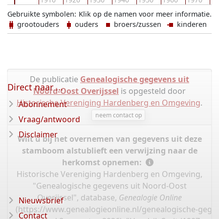
Gebruikte symbolen:
Klik op de namen voor meer informatie.
grootouders
ouders
broers/zussen
kinderen
De publicatie
Genealogische gegevens uit
Direct naar ...
Noord-Oost Overijssel
is opgesteld door
Historische Vereniging Hardenberg en Omgeving
.
Abonnement
neem contact op
Vraag/antwoord
Disclaimer
Wilt u bij het overnemen van gegevens uit deze
stamboom alstublieft een verwijzing naar de
herkomst opnemen:
Historische Vereniging Hardenberg en Omgeving,
"Genealogische gegevens uit Noord-Oost
Overijssel", database,
Genealogie Online
Nieuwsbrief
(
https://www.genealogieonline.nl/genealogische-gegev
Contact