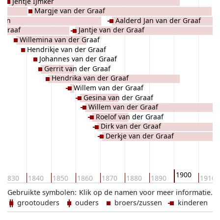
Jentje IJmker
Margje van der Graaf
man
Aalderd Jan van der Graaf
 Graaf
Jantje van der Graaf
Willemina van der Graaf
Hendrikje van der Graaf
Johannes van der Graaf
Gerrit van der Graaf
Hendrika van der Graaf
Willem van der Graaf
Gesina van der Graaf
Willem van der Graaf
Roelof van der Graaf
Dirk van der Graaf
Derkje van der Graaf
1900
1830
1840
1850
1860
1870
1880
1890
1910
Gebruikte symbolen:
Klik op de namen voor meer informatie.
grootouders
ouders
broers/zussen
kinderen