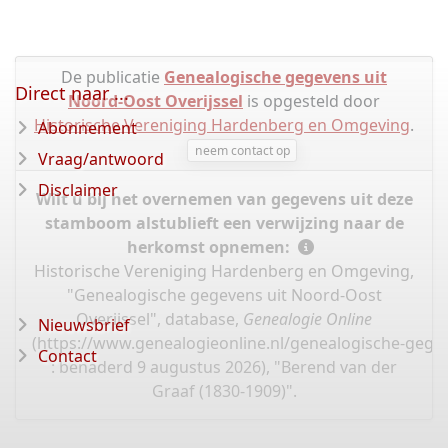
De publicatie
Genealogische gegevens uit
Direct naar ...
Noord-Oost Overijssel
is opgesteld door
Historische Vereniging Hardenberg en Omgeving
.
Abonnement
neem contact op
Vraag/antwoord
Disclaimer
Wilt u bij het overnemen van gegevens uit deze
stamboom alstublieft een verwijzing naar de
herkomst opnemen:
Historische Vereniging Hardenberg en Omgeving,
"Genealogische gegevens uit Noord-Oost
Overijssel", database,
Genealogie Online
Nieuwsbrief
(
https://www.genealogieonline.nl/genealogische-gegev
Contact
: benaderd 9 augustus 2026), "Berend van der
Graaf (1830-1909)".