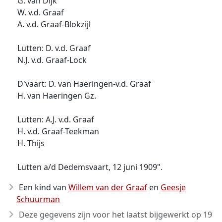
G. van Dijk
W. v.d. Graaf
A. v.d. Graaf-Blokzijl
Lutten: D. v.d. Graaf
N.J. v.d. Graaf-Lock
D'vaart: D. van Haeringen-v.d. Graaf
H. van Haeringen Gz.
Lutten: A.J. v.d. Graaf
H. v.d. Graaf-Teekman
H. Thijs
Lutten a/d Dedemsvaart, 12 juni 1909".
Een kind van
Willem van der Graaf
en
Geesje
Schuurman
Deze gegevens zijn voor het laatst bijgewerkt op
19