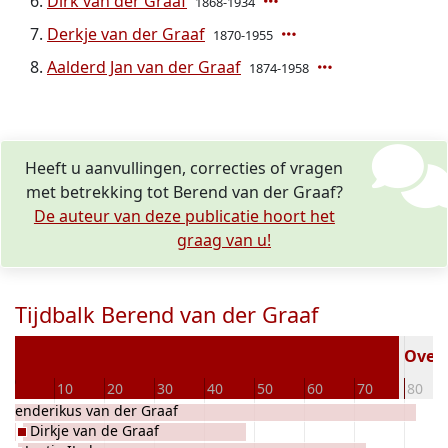
Dirk van der Graaf
1868-1934
Derkje van der Graaf
1870-1955
Aalderd Jan van der Graaf
1874-1958
Heeft u aanvullingen, correcties of vragen
met betrekking tot Berend van der Graaf?
De auteur van deze publicatie hoort het
graag van u!
Tijdbalk Berend van der Graaf
0
Overl
0
10
20
30
40
50
60
70
80
Henderikus van der Graaf
Dirkje van de Graaf