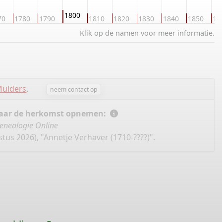
1800
70
1780
1790
1810
1820
1830
1840
1850
18
Klik op de namen voor meer informatie.
Mulders
.
neem contact op
 naar de herkomst opnemen:
enealogie Online
us 2026), "Annetje Verhaver (1710-????)".