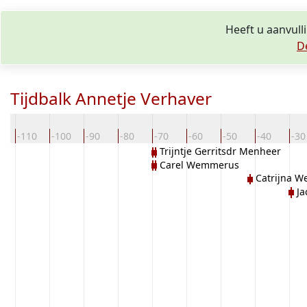
Heeft u aanvull
D
Tijdbalk Annetje Verhaver
0
-110
-100
-90
-80
-70
-60
-50
-40
-30
Trijntje Gerritsdr Menheer
Carel Wemmerus
Catrijna 
Ja