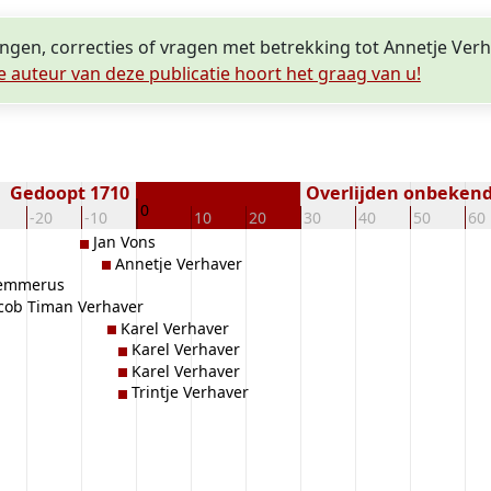
ingen, correcties of vragen met betrekking tot Annetje Ver
e auteur van deze publicatie hoort het graag van u!
Gedoopt 1710
Overlijden onbeken
0
-20
-10
10
20
30
40
50
60
Jan Vons
Annetje Verhaver
Wemmerus
cob Timan Verhaver
Karel Verhaver
Karel Verhaver
Karel Verhaver
Trintje Verhaver