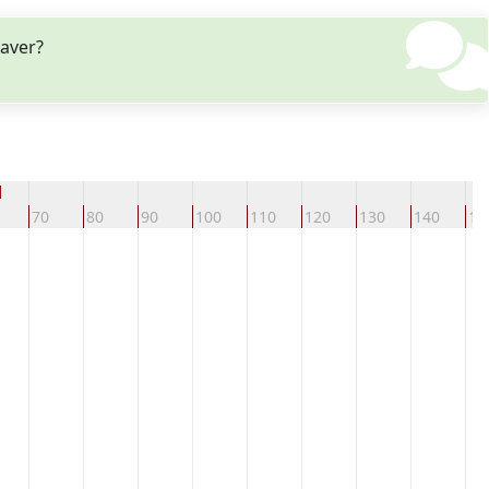
haver?
d
70
80
90
100
110
120
130
140
15