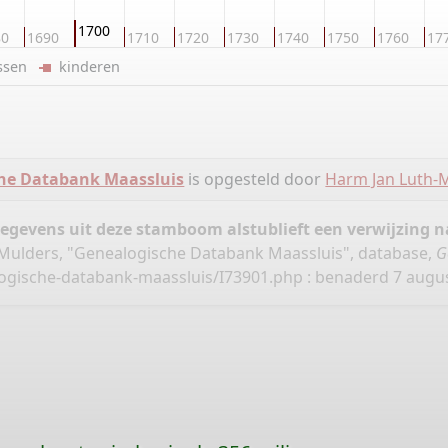
1700
80
1690
1710
1720
1730
1740
1750
1760
17
ussen
kinderen
he Databank Maassluis
is opgesteld door
Harm Jan Luth-
gegevens uit deze stamboom alstublieft een verwijzing
Mulders, "Genealogische Databank Maassluis", database,
G
logische-databank-maassluis/I73901.php
: benaderd 7 august