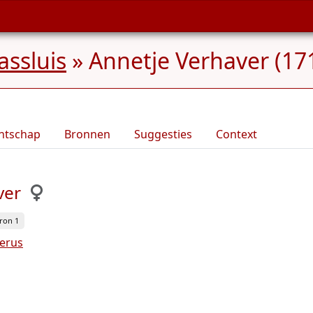
ssluis
»
Annetje Verhaver (171
ntschap
Bronnen
Suggesties
Context
ver
ron 1
erus