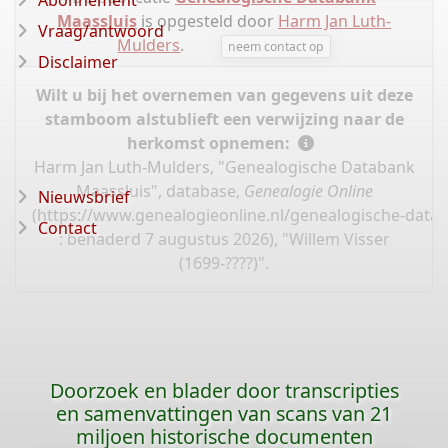
Abonnement
Maassluis
is opgesteld door
Harm Jan Luth-
Vraag/antwoord
Mulders
.
neem contact op
Disclaimer
Wilt u bij het overnemen van gegevens uit deze
stamboom alstublieft een verwijzing naar de
herkomst opnemen:
Harm Jan Luth-Mulders, "Genealogische Databank
Maassluis", database,
Genealogie Online
Nieuwsbrief
(
https://www.genealogieonline.nl/genealogische-data
Contact
: benaderd 7 augustus 2026), "Willem Visser
(1699-????)".
Doorzoek en blader door transcripties
en samenvattingen van scans van 21
miljoen historische documenten