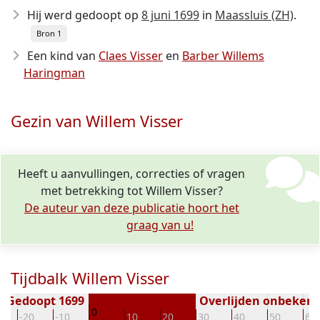
Hij werd gedoopt op
8 juni 1699
in
Maassluis (ZH)
.
Bron 1
Een kind van
Claes Visser
en
Barber Willems
Haringman
Gezin van Willem Visser
Heeft u aanvullingen, correcties of vragen
met betrekking tot Willem Visser?
De auteur van deze publicatie hoort het
graag van u!
Tijdbalk Willem Visser
Gedoopt 1699
Overlijden onbeken
0
-20
-10
10
20
30
40
50
60