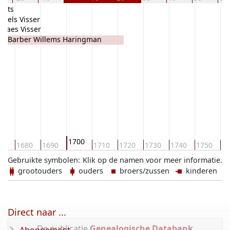
rants
uwels Visser
Claes Visser
Barber Willems Haringman
1700
70
1680
1690
1710
1720
1730
1740
1750
17
Gebruikte symbolen:
Klik op de namen voor meer informatie.
grootouders
ouders
broers/zussen
kinderen
Direct naar ...
De publicatie
Genealogische Databank