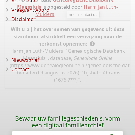
Abonnement
Maassluis
is opgesteld door
Harm Jan Luth-
Vraag/antwoord
Mulders
.
neem contact op
Disclaimer
Wilt u bij het overnemen van gegevens uit deze
stamboom alstublieft een verwijzing naar de
herkomst opnemen:
Harm Jan Luth-Mulders, "Genealogische Databank
Maassluis", database,
Genealogie Online
Nieuwsbrief
(
https://www.genealogieonline.nl/genealogische-data
Contact
: benaderd 9 augustus 2026), "Lijsbeth Abrams
(1676-????)".
Bewaar uw familiegeschiedenis, vorm
een digitaal familiearchief