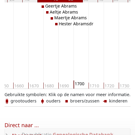
Geertje Abrams
Aeltje Abrams
Maertje Abrams
Hester Abramsdr
1700
1650
1660
1670
1680
1690
1710
1720
1730
Gebruikte symbolen:
Klik op de namen voor meer informatie.
grootouders
ouders
broers/zussen
kinderen
Direct naar ...
De publicatie
Genealogische Databank