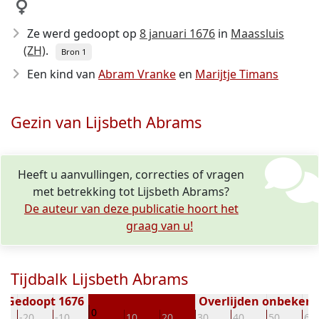
Ze werd gedoopt op
8 januari 1676
in
Maassluis
(ZH)
.
Bron 1
Een kind van
Abram Vranke
en
Marijtje Timans
Gezin van Lijsbeth Abrams
Heeft u aanvullingen, correcties of vragen
met betrekking tot Lijsbeth Abrams?
De auteur van deze publicatie hoort het
graag van u!
Tijdbalk Lijsbeth Abrams
Gedoopt 1676
Overlijden onbeken
0
-20
-10
10
20
30
40
50
60