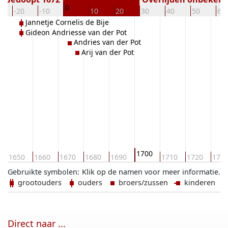
0
-20
-10
10
20
30
40
50
60
Jannetje Cornelis de Bije
Gideon Andriesse van der Pot
Andries van der Pot
Arij van der Pot
1700
1650
1660
1670
1680
1690
1710
1720
173
Gebruikte symbolen:
Klik op de namen voor meer informatie.
grootouders
ouders
broers/zussen
kinderen
Direct naar ...