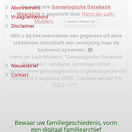
De publicatie
Genealogische Databank
Abonnement
Maassluis
is opgesteld door
Harm Jan Luth-
Vraag/antwoord
Mulders
.
neem contact op
Disclaimer
Wilt u bij het overnemen van gegevens uit deze
stamboom alstublieft een verwijzing naar de
herkomst opnemen:
Harm Jan Luth-Mulders, "Genealogische Databank
Maassluis", database,
Genealogie Online
Nieuwsbrief
(
https://www.genealogieonline.nl/genealogische-data
Contact
: benaderd 6 augustus 2026), "Cornelis van der Pot
(1672-????)".
Bewaar uw familiegeschiedenis, vorm
een digitaal familiearchief