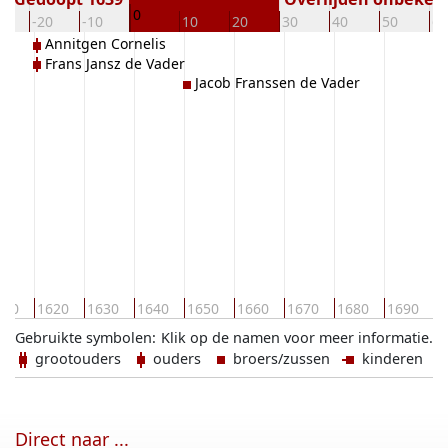
0
0
-20
-10
10
20
30
40
50
60
Annitgen Cornelis
Frans Jansz de Vader
Jacob Franssen de Vader
1
610
1620
1630
1640
1650
1660
1670
1680
1690
Gebruikte symbolen:
Klik op de namen voor meer informatie.
grootouders
ouders
broers/zussen
kinderen
Direct naar ...