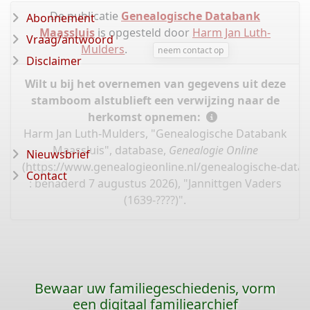
De publicatie
Genealogische Databank
Abonnement
Maassluis
is opgesteld door
Harm Jan Luth-
Vraag/antwoord
Mulders
.
neem contact op
Disclaimer
Wilt u bij het overnemen van gegevens uit deze
stamboom alstublieft een verwijzing naar de
herkomst opnemen:
Harm Jan Luth-Mulders, "Genealogische Databank
Maassluis", database,
Genealogie Online
Nieuwsbrief
(
https://www.genealogieonline.nl/genealogische-data
Contact
: benaderd 7 augustus 2026), "Jannittgen Vaders
(1639-????)".
Bewaar uw familiegeschiedenis, vorm
een digitaal familiearchief