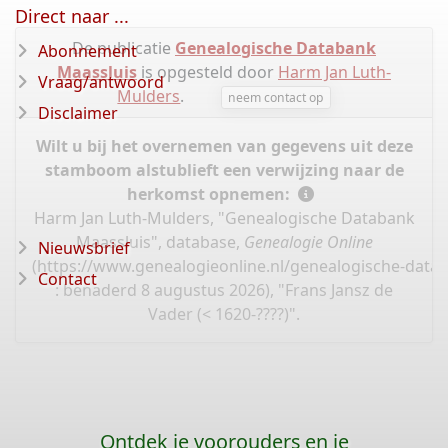
Direct naar ...
De publicatie
Genealogische Databank
Abonnement
Maassluis
is opgesteld door
Harm Jan Luth-
Vraag/antwoord
Mulders
.
neem contact op
Disclaimer
Wilt u bij het overnemen van gegevens uit deze
stamboom alstublieft een verwijzing naar de
herkomst opnemen:
Harm Jan Luth-Mulders, "Genealogische Databank
Maassluis", database,
Genealogie Online
Nieuwsbrief
(
https://www.genealogieonline.nl/genealogische-data
Contact
: benaderd 8 augustus 2026), "Frans Jansz de
Vader (< 1620-????)".
Ontdek je voorouders en je