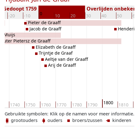
Gedoopt 1759
Overlijden onbeken
0
-20
-10
10
20
30
40
50
60
Pieter de Graaff
Jacob de Graaff
Henderik 
je Muijs
outer Pietersz de Graaff
Elizabeth de Graaff
Trijntje de Graaf
Aeltje van der Graaff
Arij de Graaff
1800
30
1740
1750
1760
1770
1780
1790
1810
18
Gebruikte symbolen:
Klik op de namen voor meer informatie.
grootouders
ouders
broers/zussen
kinderen