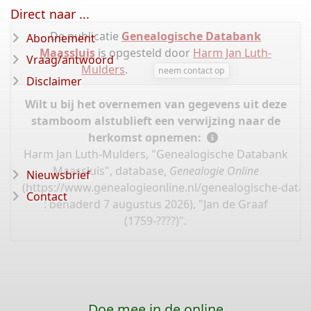
Direct naar ...
De publicatie
Genealogische Databank
Abonnement
Maassluis
is opgesteld door
Harm Jan Luth-
Vraag/antwoord
Mulders
.
neem contact op
Disclaimer
Wilt u bij het overnemen van gegevens uit deze
stamboom alstublieft een verwijzing naar de
herkomst opnemen:
Harm Jan Luth-Mulders, "Genealogische Databank
Maassluis", database,
Genealogie Online
Nieuwsbrief
(
https://www.genealogieonline.nl/genealogische-data
Contact
: benaderd 7 augustus 2026), "Jan de Graaf
(1759-????)".
Doe mee in de online