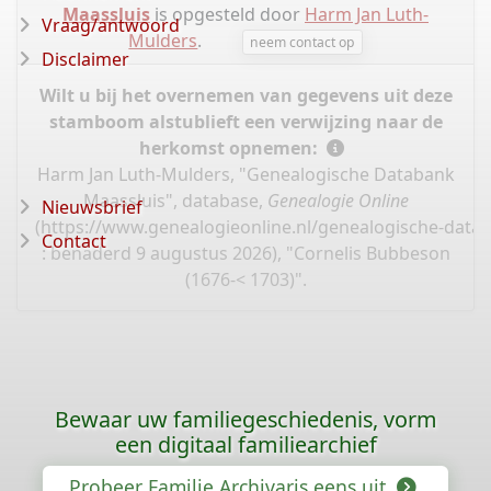
Maassluis
is opgesteld door
Harm Jan Luth-
Vraag/antwoord
Mulders
.
neem contact op
Disclaimer
Wilt u bij het overnemen van gegevens uit deze
stamboom alstublieft een verwijzing naar de
herkomst opnemen:
Harm Jan Luth-Mulders, "Genealogische Databank
Maassluis", database,
Genealogie Online
Nieuwsbrief
(
https://www.genealogieonline.nl/genealogische-data
Contact
: benaderd 9 augustus 2026), "Cornelis Bubbeson
(1676-< 1703)".
Bewaar uw familiegeschiedenis, vorm
een digitaal familiearchief
Probeer Familie Archivaris eens uit