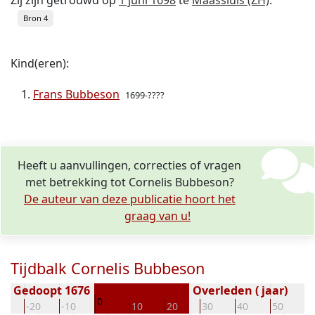
Zij zijn getrouwd op
1 juni 1698
te
Maassluis (ZH)
.
Bron 4
Kind(eren):
Frans Bubbeson
1699-????
Heeft u aanvullingen, correcties of vragen
met betrekking tot Cornelis Bubbeson?
De auteur van deze publicatie hoort het
graag van u!
Tijdbalk Cornelis Bubbeson
Gedoopt 1676
Overleden ( jaar)
0
30
-20
-10
10
20
30
40
50
6