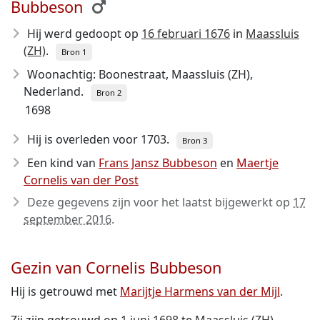
Bubbeson
Hij werd gedoopt op
16 februari 1676
in
Maassluis
(ZH)
.
Bron 1
Woonachtig: Boonestraat, Maassluis (ZH),
Nederland.
Bron 2
1698
Hij is overleden voor 1703
.
Bron 3
Een kind van
Frans Jansz Bubbeson
en
Maertje
Cornelis van der Post
Deze gegevens zijn voor het laatst bijgewerkt op
17
september 2016
.
Gezin van Cornelis Bubbeson
Hij is getrouwd met
Marijtje Harmens van der Mijl
.