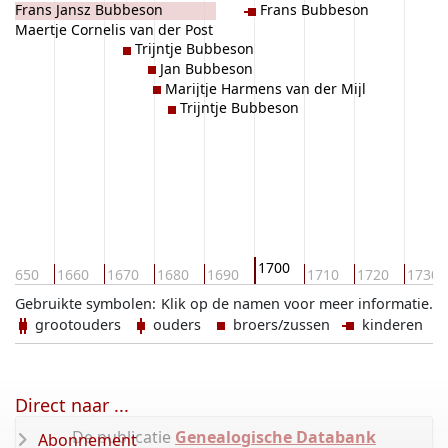
Frans Jansz Bubbeson
Frans Bubbeson
Maertje Cornelis van der Post
Trijntje Bubbeson
Jan Bubbeson
Marijtje Harmens van der Mijl
Trijntje Bubbeson
1700
1650
1660
1670
1680
1690
1710
1720
1730
Gebruikte symbolen:
Klik op de namen voor meer informatie.
grootouders
ouders
broers/zussen
kinderen
Direct naar ...
De publicatie
Genealogische Databank
Abonnement