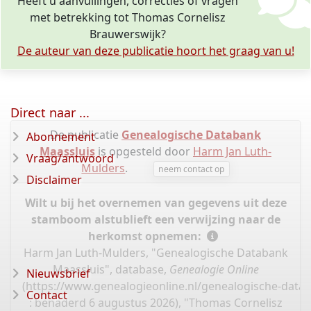
Heeft u aanvullingen, correcties of vragen
met betrekking tot Thomas Cornelisz
Brauwerswijk?
De auteur van deze publicatie hoort het graag van u!
Direct naar ...
De publicatie
Genealogische Databank
Abonnement
Maassluis
is opgesteld door
Harm Jan Luth-
Vraag/antwoord
Mulders
.
neem contact op
Disclaimer
Wilt u bij het overnemen van gegevens uit deze
stamboom alstublieft een verwijzing naar de
herkomst opnemen:
Harm Jan Luth-Mulders, "Genealogische Databank
Maassluis", database,
Genealogie Online
Nieuwsbrief
(
https://www.genealogieonline.nl/genealogische-data
Contact
: benaderd 6 augustus 2026), "Thomas Cornelisz