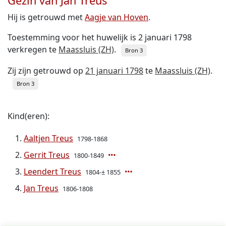
Gezin van Jan Treus
Hij is getrouwd met
Aagje van Hoven
.
Toestemming voor het huwelijk is 2 januari 1798
verkregen te
Maassluis (ZH)
.
Bron 3
Zij zijn getrouwd op
21 januari 1798
te
Maassluis (ZH)
.
Bron 3
Kind(eren):
Aaltjen Treus
1798-1868
Gerrit Treus
1800-1849
Leendert Treus
1804-± 1855
Jan Treus
1806-1808