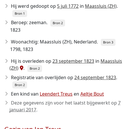
Hij werd gedoopt op
5 juli 1772
in
Maassluis (ZH)
.
Bron 1
Beroep: zeeman.
Bron 2
1823
Woonachtig: Maassluis (ZH), Nederland.
Bron 3
1798, 1823
Hij is overleden op
23 september 1823
in
Maassluis
(ZH)
.
Bron 2
Registratie van overlijden op
24 september 1823
.
Bron 2
Een kind van
Leendert Treus
en
Aeltje Bout
Deze gegevens zijn voor het laatst bijgewerkt op
7
januari 2017
.