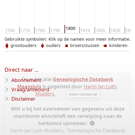
1800
1760
1770
1780
1790
1810
1820
1830
184
Gebruikte symbolen:
Klik op de namen voor meer informatie.
grootouders
ouders
broers/zussen
kinderen
Direct naar ...
De publicatie
Genealogische Databank
Abonnement
Maassluis
is opgesteld door
Harm Jan Luth-
Vraag/antwoord
Mulders
.
neem contact op
Disclaimer
Wilt u bij het overnemen van gegevens uit deze
stamboom alstublieft een verwijzing naar de
herkomst opnemen:
Harm Jan Luth-Mulders, "Genealogische Databank