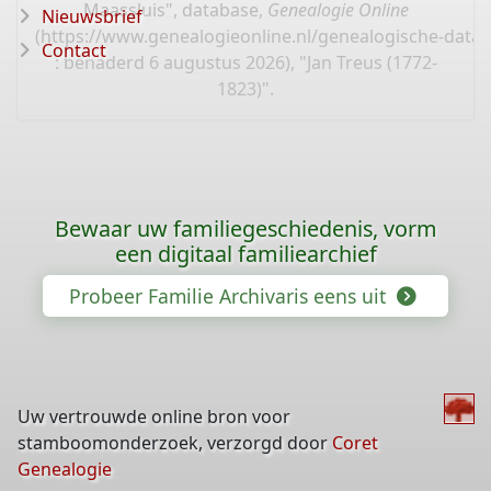
Maassluis", database,
Genealogie Online
Nieuwsbrief
(
https://www.genealogieonline.nl/genealogische-data
Contact
: benaderd 6 augustus 2026), "Jan Treus (1772-
1823)".
Bewaar uw familiegeschiedenis, vorm
een digitaal familiearchief
Probeer Familie Archivaris eens uit
Uw vertrouwde online bron voor
stamboomonderzoek, verzorgd door
Coret
Genealogie