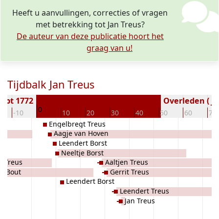
Heeft u aanvullingen, correcties of vragen
met betrekking tot Jan Treus?
De auteur van deze publicatie hoort het
graag van u!
Tijdbalk Jan Treus
opt 1772
Overleden ( ja
0
-10
10
20
30
40
50
60
70
Engelbregt Treus
Aagje van Hoven
Leendert Borst
Neeltje Borst
t Treus
Aaltjen Treus
je Bout
Gerrit Treus
Leendert Borst
Leendert Treus
Jan Treus