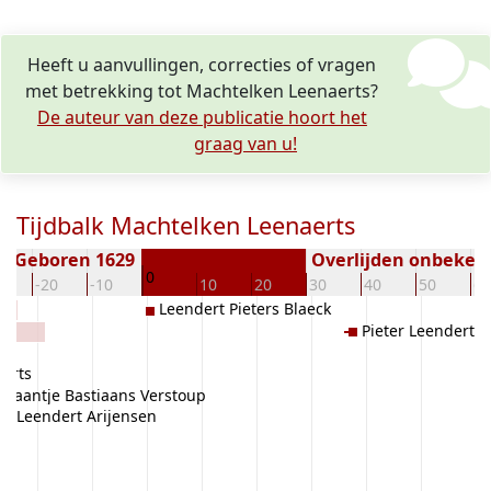
Heeft u aanvullingen, correcties of vragen
met betrekking tot Machtelken Leenaerts?
De auteur van deze publicatie hoort het
graag van u!
Tijdbalk Machtelken Leenaerts
Geboren 1629
Overlijden onbeken
0
0
-20
-10
10
20
30
40
50
60
Leendert Pieters Blaeck
Pieter Leenderts 
erts
stiaantje Bastiaans Verstoup
Leendert Arijensen