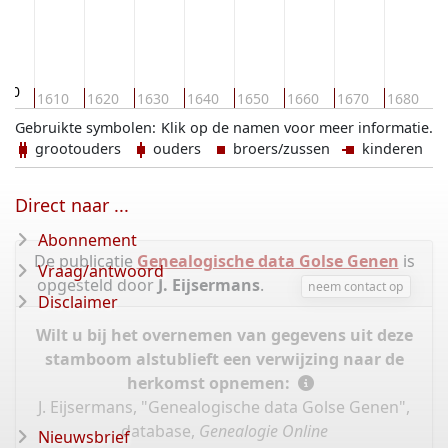
600
1610
1620
1630
1640
1650
1660
1670
1680
1
Gebruikte symbolen:
Klik op de namen voor meer informatie.
grootouders
ouders
broers/zussen
kinderen
Direct naar ...
Abonnement
De publicatie
Genealogische data Golse Genen
is
Vraag/antwoord
opgesteld door
J. Eijsermans
.
neem contact op
Disclaimer
Wilt u bij het overnemen van gegevens uit deze
stamboom alstublieft een verwijzing naar de
herkomst opnemen:
J. Eijsermans, "Genealogische data Golse Genen",
database,
Genealogie Online
Nieuwsbrief