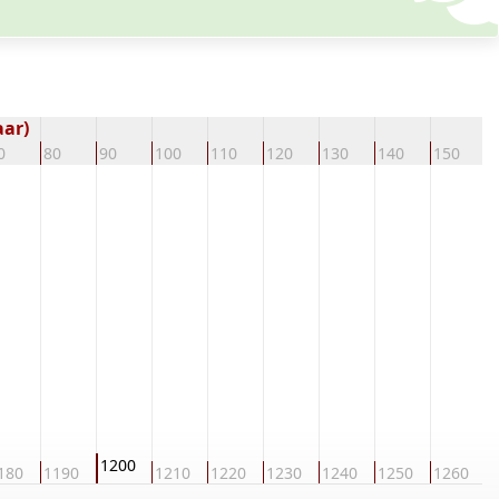
aar)
0
80
90
100
110
120
130
140
150
1
1200
180
1190
1210
1220
1230
1240
1250
1260
1