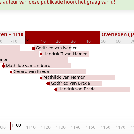
e auteur van deze publicatie hoort het graag van u!
ren ± 1110
Overleden ( j
0
20
-10
10
20
30
40
50
60
7
Godfried van Namen
Hendrik II van Namen
amen
Mathilde van Limburg
Gerard van Breda
Mathilde van Namen
Godfried van Breda
Hendrik van Breda
1100
090
1110
1120
1130
1140
1150
1160
1170
1