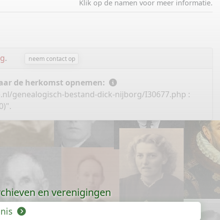
Klik op de namen voor meer informatie.
rg
.
neem contact op
 naar de herkomst opnemen:
.nl/genealogisch-bestand-dick-nijborg/I30677.php
:
)".
chieven en verenigingen
enis