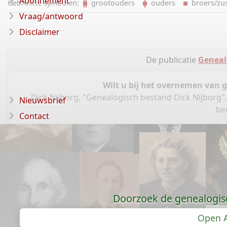
Abonnement
Gebruikte symbolen:
grootouders
ouders
broers/z
Vraag/antwoord
Disclaimer
De publicatie
Geneal
Wilt u bij het overnemen van 
Dick Nijborg, "Genealogisch bestand Dick Nijborg"
Nieuwsbrief
be
Contact
Doorzoek de genealogis
Open A