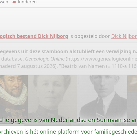
ussen
kinderen
ogisch bestand Dick Nijborg
is opgesteld door
Dick Nijbo
gegevens uit deze stamboom alstublieft een verwijzing
, database,
Genealogie Online
(
https://www.genealogieonline
naderd 7 augustus 2026), "Beatrix van Namen (± 1110-± 1160
che gegevens van Nederlandse en Surinaamse ar
rchieven is hét online platform voor familiegeschied