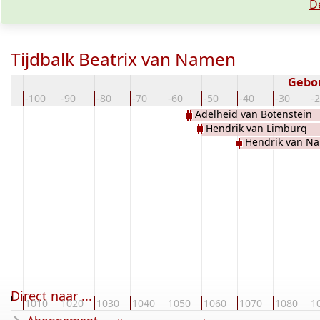
D
Tijdbalk Beatrix van Namen
Gebo
10
-100
-90
-80
-70
-60
-50
-40
-30
-
Adelheid van Botenstein
Hendrik van Limburg
Hendrik van N
Direct naar ...
000
1010
1020
1030
1040
1050
1060
1070
1080
1