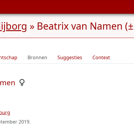
ijborg
»
Beatrix van Namen (±
ntschap
Bronnen
Suggesties
Context
Namen
mburg
ptember 2019
.