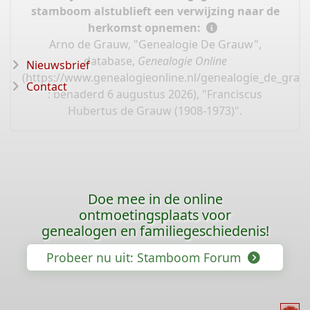
stamboom alstublieft een verwijzing naar de
herkomst opnemen:
Arno de Grauw, "Genealogie De Grauw",
database,
Genealogie Online
Nieuwsbrief
(
https://www.genealogieonline.nl/genealogie_de_gra
Contact
: benaderd 6 augustus 2026), "Franciscus
Hubertus de Grauw (1908-1973)".
Doe mee in de online
ontmoetingsplaats voor
genealogen en familiegeschiedenis!
Probeer nu uit: Stamboom Forum