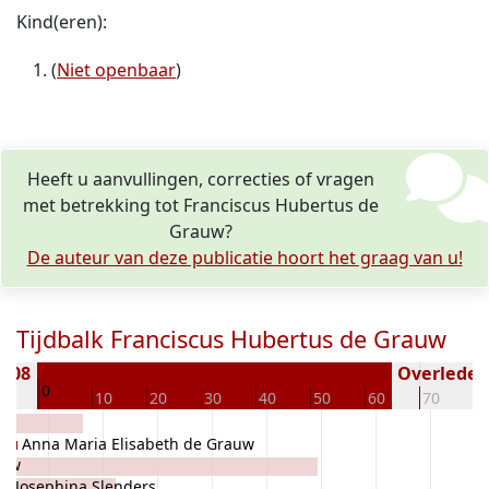
Kind(eren):
(
Niet openbaar
)
Heeft u aanvullingen, correcties of vragen
met betrekking tot Franciscus Hubertus de
Grauw?
De auteur van deze publicatie hoort het graag van u!
Tijdbalk Franciscus Hubertus de Grauw
1908
Overleden 
0
10
10
20
30
40
50
60
70
8
Anna Maria Elisabeth de Grauw
auw
ia Josephina Slenders