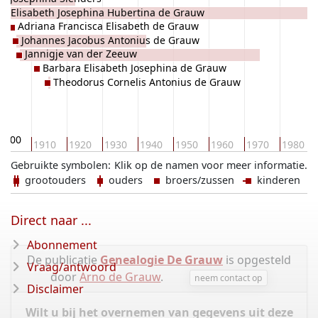
Elisabeth Josephina Hubertina de Grauw
Adriana Francisca Elisabeth de Grauw
Johannes Jacobus Antonius de Grauw
Jannigje van der Zeeuw
Barbara Elisabeth Josephina de Grauw
Theodorus Cornelis Antonius de Grauw
1900
1910
1920
1930
1940
1950
1960
1970
1980
Gebruikte symbolen:
Klik op de namen voor meer informatie.
grootouders
ouders
broers/zussen
kinderen
Direct naar ...
Abonnement
De publicatie
Genealogie De Grauw
is opgesteld
Vraag/antwoord
door
Arno de Grauw
.
neem contact op
Disclaimer
Wilt u bij het overnemen van gegevens uit deze