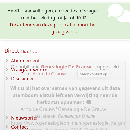
Heeft u aanvullingen, correcties of vragen
met betrekking tot Jacob Kol?
De auteur van deze publicatie hoort het
graag van u!
Direct naar ...
Abonnement
De publicatie
Genealogie De Grauw
is opgesteld
Vraag/antwoord
door
Arno de Grauw
.
neem contact op
Disclaimer
Wilt u bij het overnemen van gegevens uit deze
stamboom alstublieft een verwijzing naar de
herkomst opnemen:
Arno de Grauw, "Genealogie De Grauw",
database,
Genealogie Online
Nieuwsbrief
(
https://www.genealogieonline.nl/genealogie_de_gra
Contact