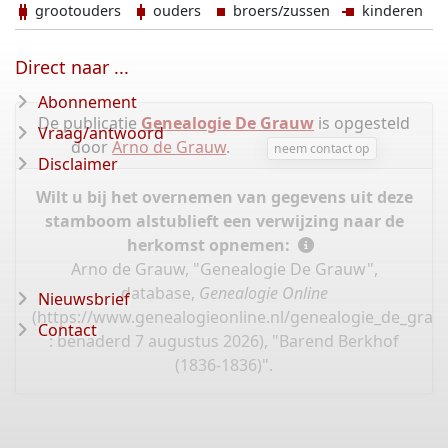
grootouders
ouders
broers/zussen
kinderen
Direct naar ...
Abonnement
De publicatie
Genealogie De Grauw
is opgesteld
Vraag/antwoord
door
Arno de Grauw
.
neem contact op
Disclaimer
Wilt u bij het overnemen van gegevens uit deze
stamboom alstublieft een verwijzing naar de
herkomst opnemen:
Arno de Grauw, "Genealogie De Grauw",
database,
Genealogie Online
Nieuwsbrief
(
https://www.genealogieonline.nl/genealogie_de_gra
Contact
: benaderd 7 augustus 2026), "Barend Berkhof
(1836-1836)".