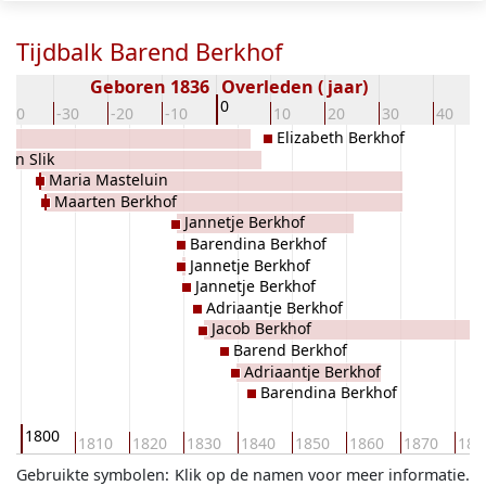
Tijdbalk Barend Berkhof
Geboren 1836
Overleden ( jaar)
0
-40
-30
-20
-10
10
20
30
40
Elizabeth Berkhof
den Slik
Maria Masteluin
Maarten Berkhof
Jannetje Berkhof
Barendina Berkhof
Jannetje Berkhof
Jannetje Berkhof
Adriaantje Berkhof
Jacob Berkhof
Barend Berkhof
Adriaantje Berkhof
Barendina Berkhof
1800
0
1810
1820
1830
1840
1850
1860
1870
188
Gebruikte symbolen:
Klik op de namen voor meer informatie.