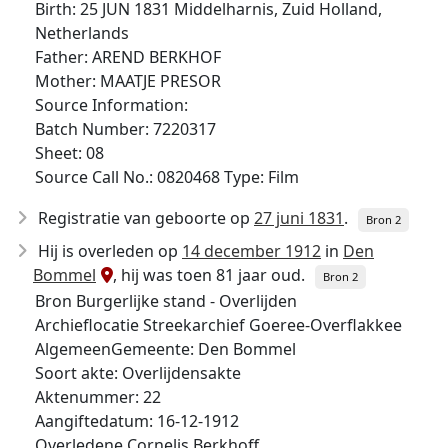
Birth: 25 JUN 1831 Middelharnis, Zuid Holland,
Netherlands
Father: AREND BERKHOF
Mother: MAATJE PRESOR
Source Information:
Batch Number: 7220317
Sheet: 08
Source Call No.: 0820468 Type: Film
Registratie van geboorte op
27 juni 1831
.
Bron 2
Hij is overleden op
14 december 1912
in
Den
Bommel
, hij was toen 81 jaar oud.
Bron 2
Bron Burgerlijke stand - Overlijden
Archieflocatie Streekarchief Goeree-Overflakkee
AlgemeenGemeente: Den Bommel
Soort akte: Overlijdensakte
Aktenummer: 22
Aangiftedatum: 16-12-1912
Overledene Cornelis Berkhoff