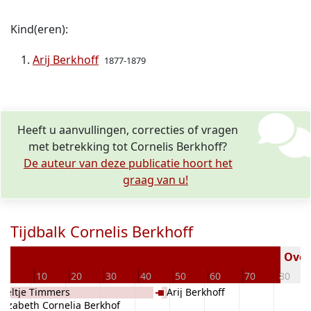
Kind(eren):
Arij Berkhoff
1877-1879
Heeft u aanvullingen, correcties of vragen
met betrekking tot Cornelis Berkhoff?
De auteur van deze publicatie hoort het
graag van u!
Tijdbalk Cornelis Berkhoff
Overl
0
10
20
30
40
50
60
70
80
eeltje Timmers
Arij Berkhoff
Lizabeth Cornelia Berkhof