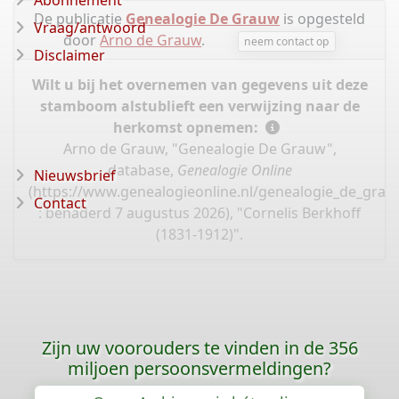
Abonnement
De publicatie
Genealogie De Grauw
is opgesteld
Vraag/antwoord
door
Arno de Grauw
.
neem contact op
Disclaimer
Wilt u bij het overnemen van gegevens uit deze
stamboom alstublieft een verwijzing naar de
herkomst opnemen:
Arno de Grauw, "Genealogie De Grauw",
database,
Genealogie Online
Nieuwsbrief
(
https://www.genealogieonline.nl/genealogie_de_gra
Contact
: benaderd 7 augustus 2026), "Cornelis Berkhoff
(1831-1912)".
Zijn uw voorouders te vinden in de 356
miljoen persoonsvermeldingen?