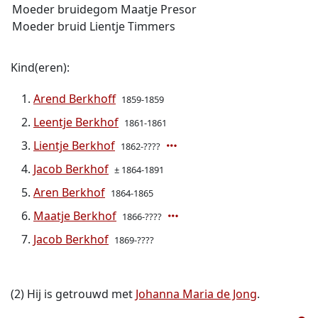
Moeder bruidegom Maatje Presor
Moeder bruid Lientje Timmers
Kind(eren):
Arend Berkhoff
1859-1859
Leentje Berkhof
1861-1861
Lientje Berkhof
1862-????
Jacob Berkhof
± 1864-1891
Aren Berkhof
1864-1865
Maatje Berkhof
1866-????
Jacob Berkhof
1869-????
(2) Hij is getrouwd met
Johanna Maria de Jong
.