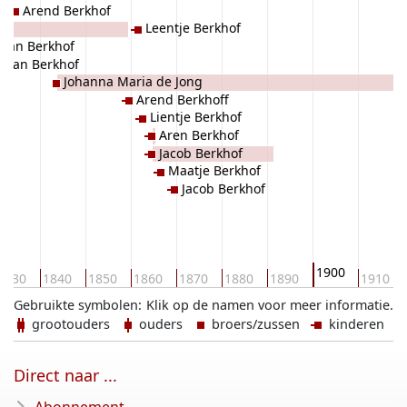
Arend Berkhof
Leentje Berkhof
Jan Berkhof
Jan Berkhof
Johanna Maria de Jong
Arend Berkhoff
Lientje Berkhof
Aren Berkhof
Jacob Berkhof
Maatje Berkhof
Jacob Berkhof
1900
1830
1840
1850
1860
1870
1880
1890
1910
Gebruikte symbolen:
Klik op de namen voor meer informatie.
grootouders
ouders
broers/zussen
kinderen
Direct naar ...