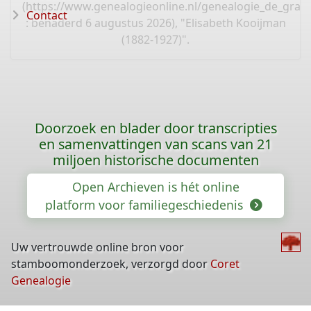
(
https://www.genealogieonline.nl/genealogie_de_gra
Contact
: benaderd 6 augustus 2026), "Elisabeth Kooijman
(1882-1927)".
Doorzoek en blader door transcripties
en samenvattingen van scans van 21
miljoen historische documenten
Open Archieven is hét online
platform voor familiegeschiedenis
Uw vertrouwde online bron voor
stamboomonderzoek, verzorgd door
Coret
Genealogie