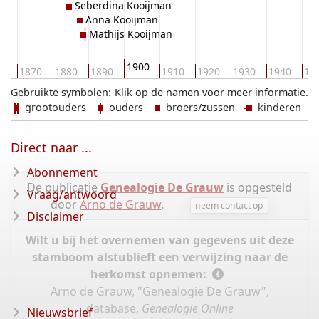
Seberdina Kooijman
Anna Kooijman
Mathijs Kooijman
1900
60
1870
1880
1890
1910
1920
1930
1940
19
Gebruikte symbolen:
Klik op de namen voor meer informatie.
grootouders
ouders
broers/zussen
kinderen
Direct naar ...
Abonnement
De publicatie
Genealogie De Grauw
is opgesteld
Vraag/antwoord
door
Arno de Grauw
.
neem contact op
Disclaimer
Wilt u bij het overnemen van gegevens uit deze
stamboom alstublieft een verwijzing naar de
herkomst opnemen:
Arno de Grauw, "Genealogie De Grauw",
database,
Genealogie Online
Nieuwsbrief