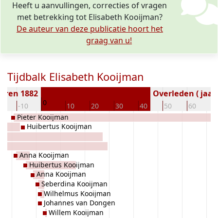
Heeft u aanvullingen, correcties of vragen
met betrekking tot Elisabeth Kooijman?
De auteur van deze publicatie hoort het
graag van u!
Tijdbalk Elisabeth Kooijman
oren 1882
Overleden ( jaar
0
20
-10
10
20
30
40
50
60
7
Pieter Kooijman
Huibertus Kooijman
an
ers
Anna Kooijman
Huibertus Kooijman
Anna Kooijman
Seberdina Kooijman
Wilhelmus Kooijman
Johannes van Dongen
Willem Kooijman