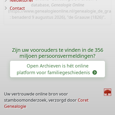
Nieuwsbrief
database,
Genealogie Online
Contact
(
https://www.genealogieonline.nl/genealogie_de_gra
: benaderd 9 augustus 2026), "de Graauw (1826)".
Zijn uw voorouders te vinden in de 356
miljoen persoonsvermeldingen?
Open Archieven is hét online
platform voor familiegeschiedenis
Uw vertrouwde online bron voor
stamboomonderzoek, verzorgd door
Coret
Genealogie