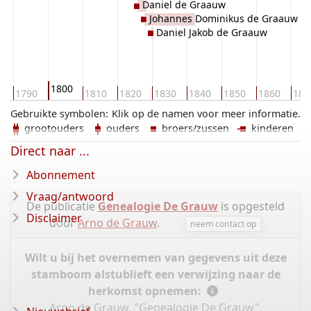
Daniel de Graauw
Johannes Dominikus de Graauw
Daniel Jakob de Graauw
1800
0
1790
1810
1820
1830
1840
1850
1860
187
Gebruikte symbolen:
Klik op de namen voor meer informatie.
grootouders
ouders
broers/zussen
kinderen
Direct naar ...
Abonnement
Vraag/antwoord
De publicatie
Genealogie De Grauw
is opgesteld
Disclaimer
door
Arno de Grauw
.
neem contact op
Wilt u bij het overnemen van gegevens uit deze
stamboom alstublieft een verwijzing naar de
herkomst opnemen:
Arno de Grauw, "Genealogie De Grauw",