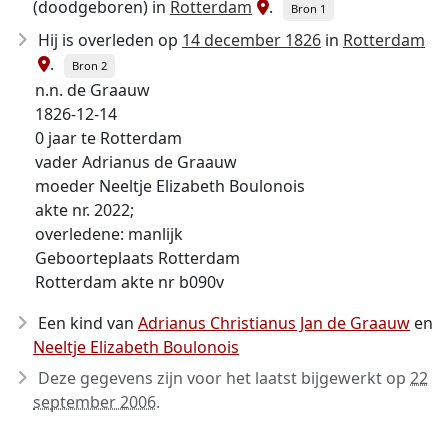
(doodgeboren) in
Rotterdam
.
Bron 1
Hij is overleden op
14 december 1826
in
Rotterdam
.
Bron 2
n.n. de Graauw
1826-12-14
0 jaar te Rotterdam
vader Adrianus de Graauw
moeder Neeltje Elizabeth Boulonois
akte nr. 2022;
overledene: manlijk
Geboorteplaats Rotterdam
Rotterdam akte nr b090v
Een kind van
Adrianus Christianus Jan de Graauw
en
Neeltje Elizabeth Boulonois
Deze gegevens zijn voor het laatst bijgewerkt op
22
september 2006
.