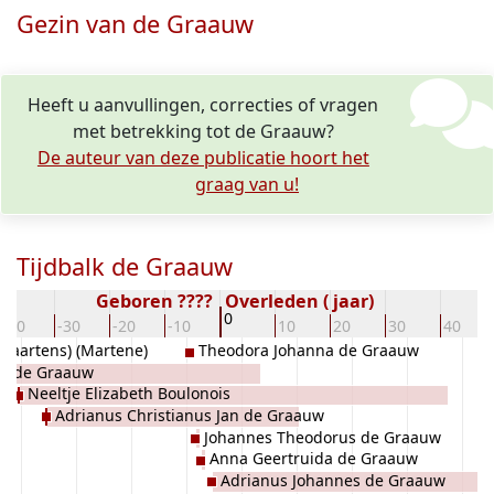
Gezin van de Graauw
Heeft u aanvullingen, correcties of vragen
met betrekking tot de Graauw?
De auteur van deze publicatie hoort het
graag van u!
Tijdbalk de Graauw
Geboren ????
Overleden ( jaar)
0
-40
-30
-20
-10
10
20
30
40
(Maartens) (Martene)
Theodora Johanna de Graauw
us de Graauw
Neeltje Elizabeth Boulonois
Adrianus Christianus Jan de Graauw
Johannes Theodorus de Graauw
Anna Geertruida de Graauw
Adrianus Johannes de Graauw