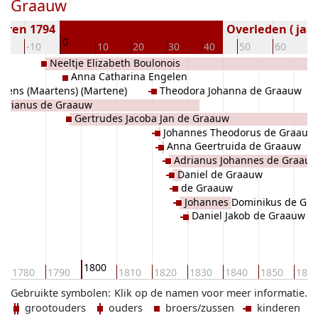
Graauw
oren 1794
Overleden ( jaar
0
20
-10
10
20
30
40
50
60
7
Neeltje Elizabeth Boulonois
Anna Catharina Engelen
rtens (Maartens) (Martene)
Theodora Johanna de Graauw
Adrianus de Graauw
Gertrudes Jacoba Jan de Graauw
Johannes Theodorus de Graauw
Anna Geertruida de Graauw
Adrianus Johannes de Graau
Daniel de Graauw
de Graauw
Johannes Dominikus de Gr
Daniel Jakob de Graauw
1800
1780
1790
1810
1820
1830
1840
1850
186
Gebruikte symbolen:
Klik op de namen voor meer informatie.
grootouders
ouders
broers/zussen
kinderen