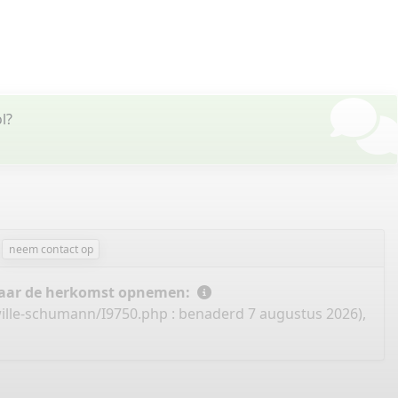
l?
neem contact op
 naar de herkomst opnemen:
wille-schumann/I9750.php
: benaderd 7 augustus 2026),