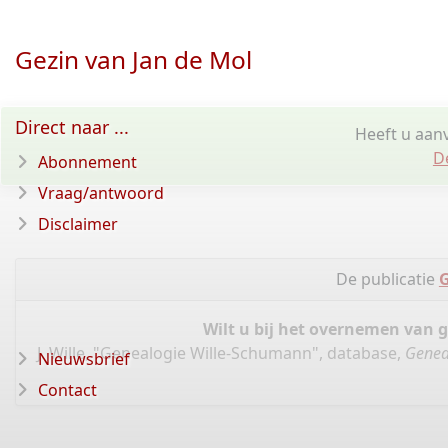
Gezin van Jan de Mol
Direct naar ...
Heeft u aanv
D
Abonnement
Vraag/antwoord
Disclaimer
De publicatie
G
Wilt u bij het overnemen van 
J. Wille, "Genealogie Wille-Schumann", database,
Genea
Nieuwsbrief
Contact