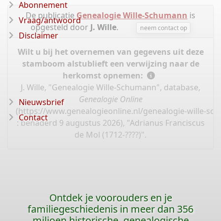
Abonnement
De publicatie
Genealogie Wille-Schumann
is
Vraag/antwoord
opgesteld door
J. Wille
.
neem contact op
Disclaimer
Wilt u bij het overnemen van gegevens uit deze
stamboom alstublieft een verwijzing naar de
herkomst opnemen:
J. Wille, "Genealogie Wille-Schumann", database,
Genealogie Online
Nieuwsbrief
(
https://www.genealogieonline.nl/genealogie-wille-s
Contact
: benaderd 9 augustus 2026), "Adrianus Franciscus
de Mol (1712-????)".
Ontdek je voorouders en je
familiegeschiedenis in meer dan 356
miljoen historische, genealogische