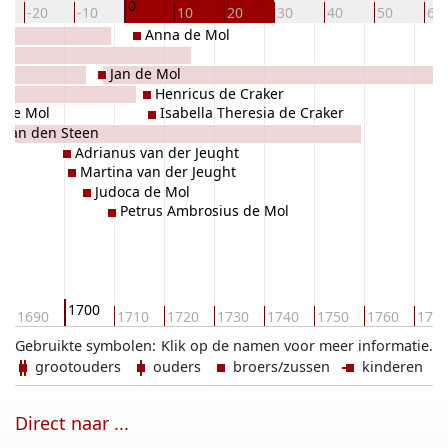
0
-20
-10
10
20
30
40
50
60
Anna de Mol
Jan de Mol
Henricus de Craker
 de Mol
Isabella Theresia de Craker
 van den Steen
Adrianus van der Jeught
Martina van der Jeught
Judoca de Mol
Petrus Ambrosius de Mol
1700
1690
1710
1720
1730
1740
1750
1760
177
Gebruikte symbolen:
Klik op de namen voor meer informatie.
grootouders
ouders
broers/zussen
kinderen
Direct naar ...