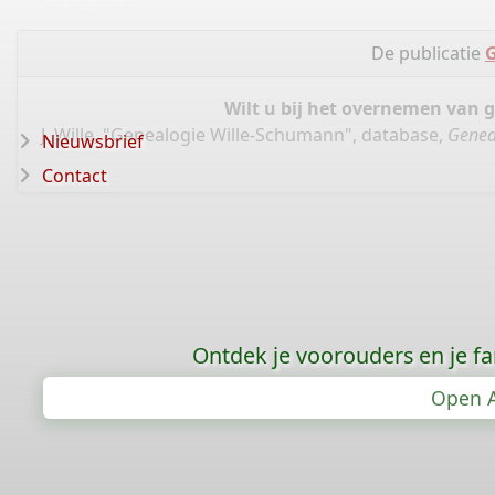
De publicatie
G
Wilt u bij het overnemen van 
J. Wille, "Genealogie Wille-Schumann", database,
Genea
Nieuwsbrief
Contact
Ontdek je voorouders en je f
Open A