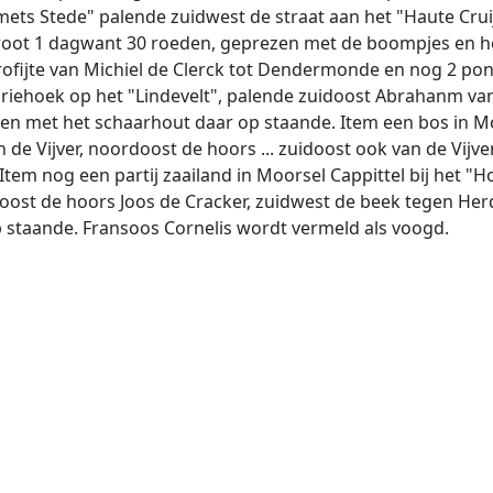
mets Stede" palende zuidwest de straat aan het "Haute Crui
 groot 1 dagwant 30 roeden, geprezen met de boompjes en 
ofijte van Michiel de Clerck tot Dendermonde en nog 2 pond
 driehoek op het "Lindevelt", palende zuidoost Abrahanm v
en met het schaarhout daar op staande. Item een bos in M
 de Vijver, noordoost de hoors ... zuidoost ook van de Vijve
em nog een partij zaailand in Moorsel Cappittel bij het "
ost de hoors Joos de Cracker, zuidwest de beek tegen Herd
staande. Fransoos Cornelis wordt vermeld als voogd.