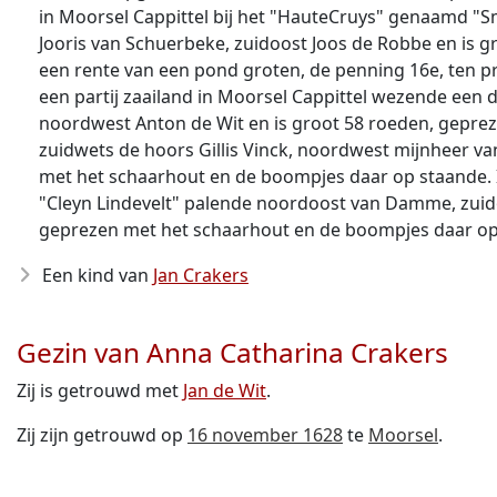
in Moorsel Cappittel bij het "HauteCruys" genaamd "S
Jooris van Schuerbeke, zuidoost Joos de Robbe en is
een rente van een pond groten, de penning 16e, ten pr
een partij zaailand in Moorsel Cappittel wezende een
noordwest Anton de Wit en is groot 58 roeden, geprez
zuidwets de hoors Gillis Vinck, noordwest mijnheer van
met het schaarhout en de boompjes daar op staande. It
"Cleyn Lindevelt" palende noordoost van Damme, zuido
geprezen met het schaarhout en de boompjes daar op 
Een kind van
Jan Crakers
Gezin van Anna Catharina Crakers
Zij is getrouwd met
Jan de Wit
.
Zij zijn getrouwd op
16 november 1628
te
Moorsel
.