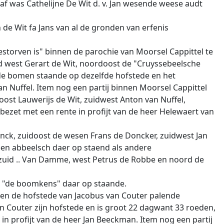
f was Cathelijne De Wit d. v. Jan wesende weese audt
 de Wit fa Jans van al de gronden van erfenis
estorven is" binnen de parochie van Moorsel Cappittel te
d west Gerart de Wit, noordoost de "Cruyssebeelsche
 de bomen staande op dezelfde hofstede en het
an Nuffel. Item nog een partij binnen Moorsel Cappittel
st Lauwerijs de Wit, zuidwest Anton van Nuffel,
bezet met een rente in profijt van de heer Helewaert van
inck, zuidoost de wesen Frans de Doncker, zuidwest Jan
een abbeelsch daer op staend als andere
zuid .. Van Damme, west Petrus de Robbe en noord de
t "de boomkens" daar op staande.
tegen de hofstede van Jacobus van Couter palende
 Couter zijn hofstede en is groot 22 dagwant 33 roeden,
n profijt van de heer Jan Beeckman. Item nog een partij