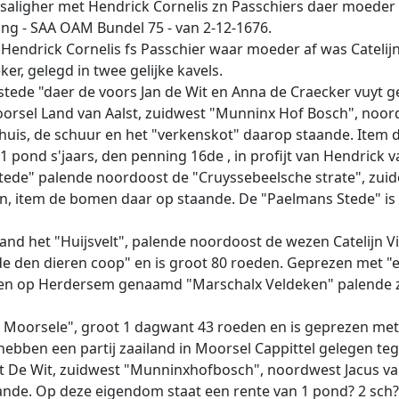
saligher met Hendrick Cornelis zn Passchiers daer moeder a
ling - SAA OAM Bundel 75 - van 2-12-1676.
 Hendrick Cornelis fs Passchier waar moeder af was Catelijn
er, gelegd in twee gelijke kavels.
stede "daer de voors Jan de Wit en Anna de Craecker vuyt g
orsel Land van Aalst, zuidwest "Munninx Hof Bosch", noor
t huis, de schuur en het "verkenskot" daarop staande. Item
 pond s'jaars, den penning 16de , in profijt van Hendrick v
de" palende noordoost de "Cruyssebeelsche strate", zuidoo
n, item de bomen daar op staande. De "Paelmans Stede" is 
aand het "Huijsvelt", palende noordoost de wezen Catelijn V
e den dieren coop" en is groot 80 roeden. Geprezen met "
egen op Herdersem genaamd "Marschalx Veldeken" palende 
em Moorsele", groot 1 dagwant 43 roeden en is geprezen me
l hebben een partij zaailand in Moorsel Cappittel gelegen 
t De Wit, zuidwest "Munninxhofbosch", noordwest Jacus van
de. Op deze eigendom staat een rente van 1 pond? 2 sch? i