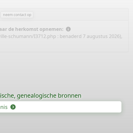
neem contact op
 naar de herkomst opnemen:
wille-schumann/I3712.php
: benaderd 7 augustus 2026),
rische, genealogische bronnen
enis