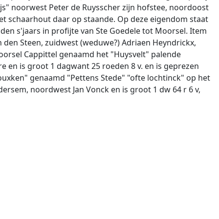
js" noorwest Peter de Ruysscher zijn hofstee, noordoost
het schaarhout daar op staande. Op deze eigendom staat
en s'jaars in profijte van Ste Goedele tot Moorsel. Item
an den Steen, zuidwest (weduwe?) Adriaen Heyndrickx,
oorsel Cappittel genaamd het "Huysvelt" palende
re en is groot 1 dagwant 25 roeden 8 v. en is geprezen
Houxken" genaamd "Pettens Stede" "ofte lochtinck" op het
ersem, noordwest Jan Vonck en is groot 1 dw 64 r 6 v,