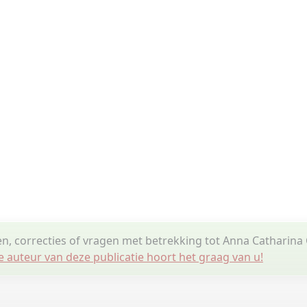
en, correcties of vragen met betrekking tot Anna Catharina
e auteur van deze publicatie hoort het graag van u!