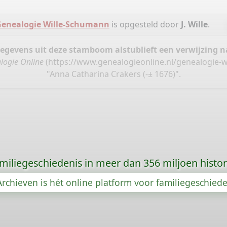
enealogie Wille-Schumann
is opgesteld door
J. Wille
.
gegevens uit deze stamboom alstublieft een verwijzing
logie Online
(
https://www.genealogieonline.nl/genealogie-
"Anna Catharina Crakers (-± 1676)".
amiliegeschiedenis in meer dan 356 miljoen histo
rchieven is hét online platform voor familiegeschied