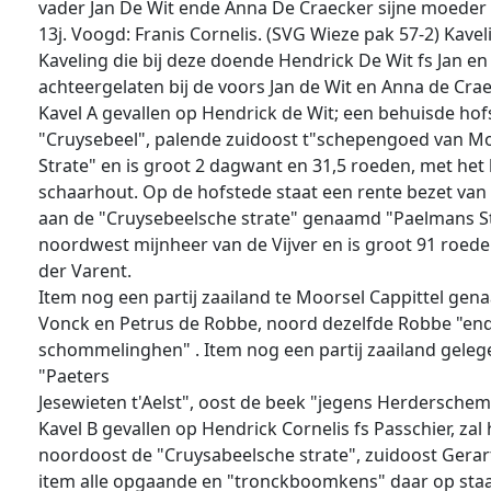
vader Jan De Wit ende Anna De Craecker sijne moeder 
13j. Voogd: Franis Cornelis. (SVG Wieze pak 57-2) Kave
Kaveling die bij deze doende Hendrick De Wit fs Jan en
achteergelaten bij de voors Jan de Wit en Anna de Craek
Kavel A gevallen op Hendrick de Wit; een behuisde hof
"Cruysebeel", palende zuidoost t"schepengoed van Mo
Strate" en is groot 2 dagwant en 31,5 roeden, met he
schaarhout. Op de hofstede staat een rente bezet van 1
aan de "Cruysebeelsche strate" genaamd "Paelmans Ste
noordwest mijnheer van de Vijver en is groot 91 roede
der Varent.
Item nog een partij zaailand te Moorsel Cappittel gen
Vonck en Petrus de Robbe, noord dezelfde Robbe "end
schommelinghen" . Item nog een partij zaailand gel
"Paeters
Jesewieten t'Aelst", oost de beek "jegens Herdersch
Kavel B gevallen op Hendrick Cornelis fs Passchier, za
noordoost de "Cruysabeelsche strate", zuidoost Gerar
item alle opgaande en "tronckboomkens" daar op staan