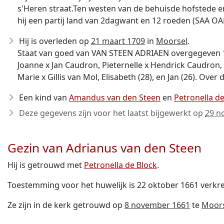
s'Heren straat.Ten westen van de behuisde hofstede en
hij een partij land van 2dagwant en 12 roeden (SAA O
Hij is overleden op
21 maart 1709
in
Moorsel
.
Staat van goed van VAN STEEN ADRIAEN overgegeven 15-
Joanne x Jan Caudron, Pieternelle x Hendrick Caudron, 
Marie x Gillis van Mol, Elisabeth (28), en Jan (26). Ov
Een kind van
Amandus van den Steen
en
Petronella d
Deze gegevens zijn voor het laatst bijgewerkt op
29 n
Gezin van Adrianus van den Steen
Hij is getrouwd met
Petronella de Block
.
Toestemming voor het huwelijk is 22 oktober 1661 verkr
Ze zijn in de kerk getrouwd op
8 november 1661
te
Moors