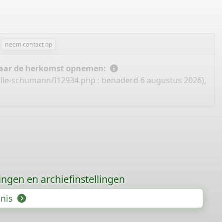
neem contact op
 naar de herkomst opnemen:
ille-schumann/I12934.php
: benaderd 6 augustus 2026),
gingen en archiefinstellingen
enis