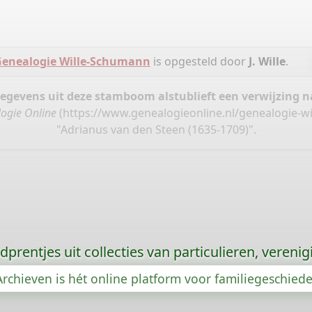
enealogie Wille-Schumann
is opgesteld door
J. Wille
.
gegevens uit deze stamboom alstublieft een verwijzing
ogie Online
(
https://www.genealogieonline.nl/genealogie-w
"Adrianus van den Steen (1635-1709)".
prentjes uit collecties van particulieren, vereni
rchieven is hét online platform voor familiegeschied