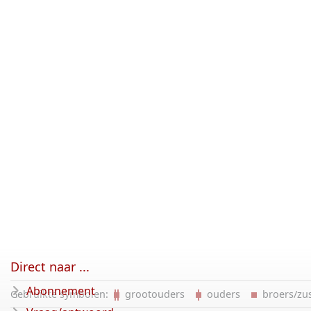
Direct naar ...
Abonnement
Gebruikte symbolen:
grootouders
ouders
broers/z