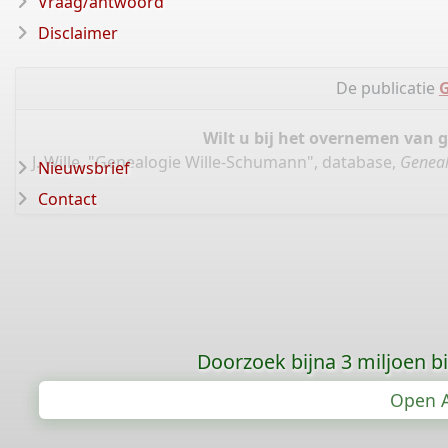
Vraag/antwoord
Disclaimer
De publicatie
G
Wilt u bij het overnemen van 
J. Wille, "Genealogie Wille-Schumann", database,
Geneal
Nieuwsbrief
Contact
Doorzoek bijna 3 miljoen bid
Open A