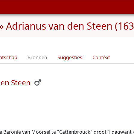
»
Adrianus van den Steen (163
ntschap
Bronnen
Suggesties
Context
den Steen
 de Baronie van Moorsel te "Cattenbrouck" groot 1 dagwant 