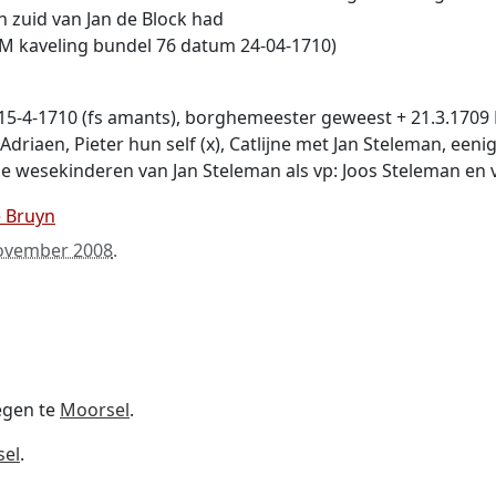
 zuid van Jan de Block had
AM kaveling bundel 76 datum 24-04-1710)
4-1710 (fs amants), borghemeester geweest + 21.3.1709 Mo
Adriaen, Pieter hun self (x), Catlijne met Jan Steleman, een
er de wesekinderen van Jan Steleman als vp: Joos Steleman e
e Bruyn
ovember 2008
.
egen te
Moorsel
.
el
.