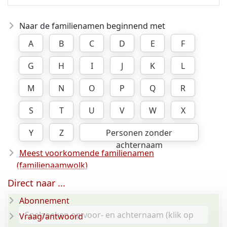
Naar de familienamen beginnend met
A
B
C
D
E
F
G
H
I
J
K
L
M
N
O
P
Q
R
S
T
U
V
W
X
Y
Z
Personen zonder
achternaam
Meest voorkomende familienamen
(familienaamwolk)
Direct naar ...
Abonnement
Vraag/antwoord