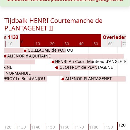
Tijdbalk HENRI Courtemanche de
PLANTAGENET II
ren 1133
Overleden (
0
-10
10
20
30
40
50
60
70
E
GUILLAUME de POITOU
ALIENOR d'AQUITAINE
HENRI Au Court Manteau d'ANGLETER
MAINE
GEOFFROY de PLANTAGENET
 de NORMANDIE
OFFROY Le Bel d'ANJOU
ALIENOR PLANTAGENET
1200
1120
1130
1140
1150
1160
1170
1180
1190