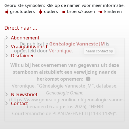
Gebruikte symbolen:
Klik op de namen voor meer informatie.
grootouders
ouders
broers/zussen
kinderen
Direct naar ...
Abonnement
De publicatie
Généalogie Vanneste JM
is
Vraag/antwoord
opgesteld door
Véronique
.
neem contact op
Disclaimer
Wilt u bij het overnemen van gegevens uit deze
stamboom alstublieft een verwijzing naar de
herkomst opnemen:
Véronique, "Généalogie Vanneste JM", database,
Genealogie Online
Nieuwsbrief
(
https://www.genealogieonline.nl/genealogie-vannest
Contact
: benaderd 6 augustus 2026), "HENRI
Courtemanche de PLANTAGENET II (1133-1189)".