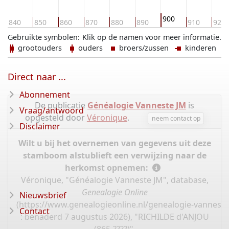
900
840
850
860
870
880
890
910
920
Gebruikte symbolen:
Klik op de namen voor meer informatie.
grootouders
ouders
broers/zussen
kinderen
Direct naar ...
Abonnement
De publicatie
Généalogie Vanneste JM
is
Vraag/antwoord
opgesteld door
Véronique
.
neem contact op
Disclaimer
Wilt u bij het overnemen van gegevens uit deze
stamboom alstublieft een verwijzing naar de
herkomst opnemen:
Véronique, "Généalogie Vanneste JM", database,
Genealogie Online
Nieuwsbrief
(
https://www.genealogieonline.nl/genealogie-vannest
Contact
: benaderd 7 augustus 2026), "RICHILDE d'ANJOU