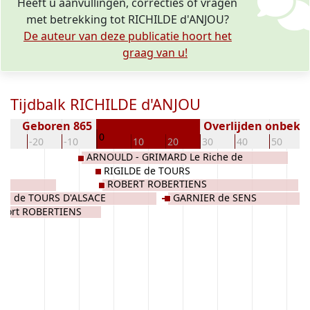
Heeft u aanvullingen, correcties of vragen
met betrekking tot RICHILDE d'ANJOU?
De auteur van deze publicatie hoort het
graag van u!
Tijdbalk RICHILDE d'ANJOU
Geboren 865
Overlijden onbeke
0
30
-20
-10
10
20
30
40
50
ARNOULD - GRIMARD Le Riche de
RIGILDE de TOURS
CORBEIL
ROBERT ROBERTIENS
LIS de TOURS D'ALSACE
GARNIER de SENS
 Fort ROBERTIENS